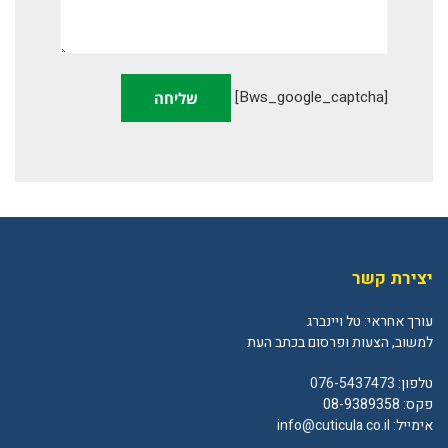
[bws_google_captcha]
יצירת קשר
עורך אחראי: טל ויינברג
למשוב, הצעות ופרסום בכתב העת
טלפון:
076-5437473
פקס: 08-9389358
אימייל:
info@cuticula.co.il