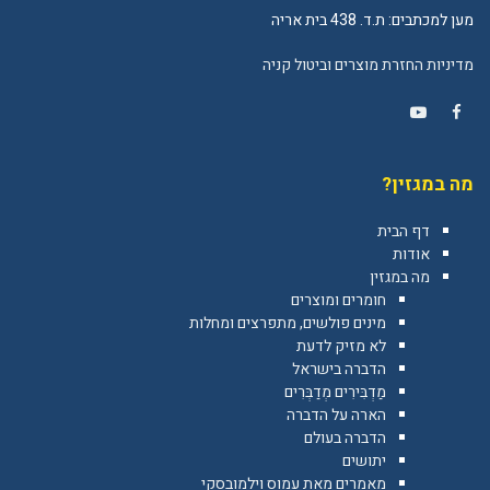
מען למכתבים: ת.ד. 438 בית אריה
מדיניות החזרת מוצרים וביטול קניה
YouTube
Facebook
מה במגזין?
דף הבית
אודות
מה במגזין
חומרים ומוצרים
מינים פולשים, מתפרצים ומחלות
לא מזיק לדעת
הדברה בישראל
מַדְבִּירִים מְדַבְּרִים
הארה על הדברה
הדברה בעולם
יתושים
מאמרים מאת עמוס וילמובסקי