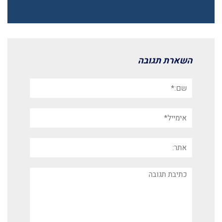
השארת תגובה
שם:*
אימייל*
אתר:
תגובה