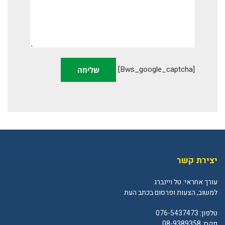
[bws_google_captcha]
יצירת קשר
עורך אחראי: טל ויינברג
למשוב, הצעות ופרסום בכתב העת
טלפון:
076-5437473
פקס: 08-9389358