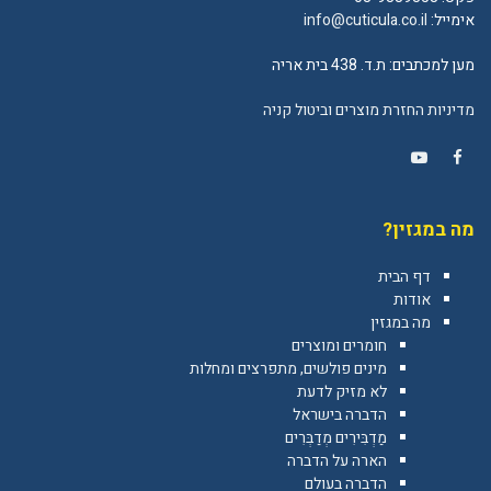
אימייל:
info@cuticula.co.il
מען למכתבים: ת.ד. 438 בית אריה
מדיניות החזרת מוצרים וביטול קניה
YouTube
Facebook
מה במגזין?
דף הבית
אודות
מה במגזין
חומרים ומוצרים
מינים פולשים, מתפרצים ומחלות
לא מזיק לדעת
הדברה בישראל
מַדְבִּירִים מְדַבְּרִים
הארה על הדברה
הדברה בעולם