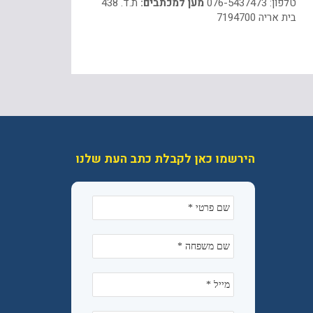
טלפון: 076-5437473
מען למכתבים:
ת.ד. 438
בית אריה 7194700
הירשמו כאן לקבלת כתב העת שלנו