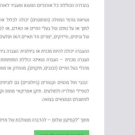
בהגדרה הכוללת: כל אורגניזם הנושא ומעביר לאורגני
נשיאת גורמי המחלה (הפתוגנים) יכולה לכלול או
לתוך או על גופם של בעלי החיים או האדם, או לסב
של נגיפים, חיידקים, יצורים חד תאיים ו/או תולעים
ההעברה יכולה להיות מכנית או ביולוגית: העברה בי
העברה מכנית – העברה שאינה כוללת התפתחות וה
מרגלי בעל החיים (זבובים, תיקנים), מהחדק או מ
זבובי חול מהווים וקטורים (ביולוגיים) גם לנגיפים
לטפילי המלריה ולתולעים. תיקן אמריקאי מהווה וקט
לפתוגנים הנמצאים בצואה.
מתוך "לקסיקון שלום – להדברה משולבת של מזיק