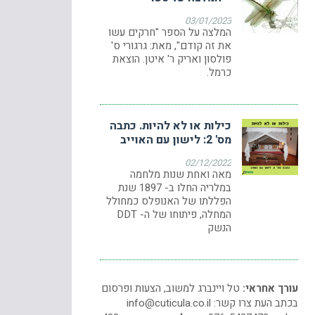
03/01/2023
המלצה על הספר "חרקים עשו
את זה קודם", מאת: גרגורי ס'
פולסון ואריק ר' איטן. הוצאת
כרמל.
כילות או לא להיות. כתבה
מס' 2: לישון עם האוייב
02/12/2022
מאה ואחת שנות מלחמה
במלריה החלו ב- 1897 שנת
הפללתו של האנופלס כמחולל
המחלה, פיתוחו של ה- DDT
הנשק
עורך אחראי:
טל ויינברג למשוב, הצעות ופרסום
בכתב העת צרו קשר:
info@cuticula.co.il