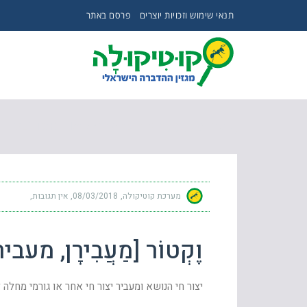
תנאי שימוש וזכויות יוצרים
פרסם באתר
וֶקְטוֹר [מַעֲבִירָן, מעביר גורמי מחלות] – VECTOR
מערכת קוטיקולה
08/03/2018
אין תגובות
וֶקְטוֹר [מַעֲבִירָן, מעביר
יצור חי הנושא ומעביר יצור חי אחר או גורמי מחלה