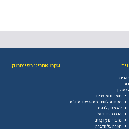
ין?
עקבו אחרינו בפייסבוק
 הבית
דות
במגזין
חומרים ומוצרים
מינים פולשים, מתפרצים ומחלות
לא מזיק לדעת
הדברה בישראל
מַדְבִּירִים מְדַבְּרִים
הארה על הדברה