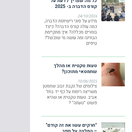
כל מה שצריך לדעת על
קורס הדברה ב- 2025
24/10/2024
מידע על סוגי רישיונות הדברה,
כמה עולה קורס הדברה? כיצד
בוחרים מכללה? איך מתקיימת
הבחינה ומה עושה מי שנכשל?
טיפים
טעות טקטית או מהלך
שחמטאי מתוכנן?
10/06/2023
צילומים של נקבת זבוב שחמטן
משריצה רימות על כף יד בתל
אביב. טעות טקטית או שהיא
פשוט "טעתה" ?
"חרקים עשו את זה קודם"
– המלצה על ספר