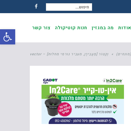
חיפוש עבור:
Facebook
ודות
מה במגזין
חנות קוטיקולה
צור קשר
פתח
מונחים)
»
וֶקְטוֹר [מַעֲבִירָן, מעביר גורמי מחלות] – vector