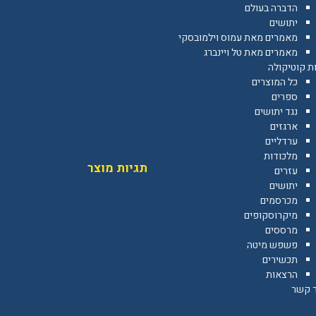
הדברה בעולם
יתושים
מאמרים מאת עמוס וילמובסקי
מאמרים מאת טל ויינברג
ת קוטיקולה
כל המוצרים
ספרים
נגד יתושים
ארגזים
ערדליים
מלכודות
תגיות מוצר
עזרים
יתושים
מכרסמים
מיקרוסקופים
מרססים
פשפש מיטה
תכשירים
הרצאות
ר קשר