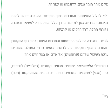
זם אחר חומר (גנים, לדוגמה) או יצור חי.
 לא לכלול התפתחות והתרבות בתוך הווקטור. ההעברה יכולה להיות
יבתם המידית, כגון למזונם. בדרך כלל הכוונה היא לנשיאה והעברה
 גורמי מחלה, דרך חרקים או קרציות.
ולוגית – העברה הכוללת התפתחות והתרבות הפתוגן בתוך גוף הווקטור;
תרבות בגוף הווקטור. כך, לדוגמה כאשר גורמי המחלה מועברים
מערכת העיכול שלהם (פרעושים) אל אדם או בעל חיים אחר.
 ולטפילי ה
ליישמניה
. יתושים מהווים וקטורים (ביולוגיים) לנגיפים,
ור (מכני) לפתוגנים הנמצאים בביוב. זבוב הבית מהווה וקטור (מכני)
ים"