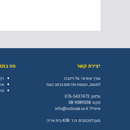
יצירת קשר
מה במגז
עורך אחראי: טל ויינברג
דף
למשוב, הצעות ופרסום בכתב העת
או
מה 
טלפון:
076-5437473
פקס: 08-9389358
אימייל:
info@cuticula.co.il
מען למכתבים: ת.ד. 438 בית אריה