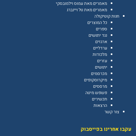
מאמרים מאת עמוס וילמובסקי
מאמרים מאת טל ויינברג
חנות קוטיקולה
כל המוצרים
ספרים
נגד יתושים
ארגזים
ערדליים
מלכודות
עזרים
יתושים
מכרסמים
מיקרוסקופים
מרססים
פשפש מיטה
תכשירים
הרצאות
צור קשר
עקבו אחרינו בפייסבוק