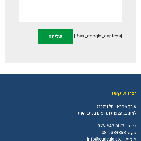
[bws_google_captcha]
יצירת קשר
עורך אחראי: טל ויינברג
למשוב, הצעות ופרסום בכתב העת
טלפון:
076-5437473
פקס: 08-9389358
אימייל:
info@cuticula.co.il