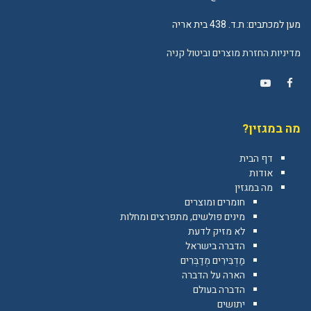
מען למכתבים: ת.ד. 438 בית אריה
מדיניות החזרת מוצרים וביטול קניה
YouTube
Facebook
מה במגזין?
דף הבית
אודות
מה במגזין
חומרים ומוצרים
מינים פולשים, מתפרצים ומחלות
לא מזיק לדעת
הדברה בישראל
מַדְבִּירִים מְדַבְּרִים
הארה על הדברה
הדברה בעולם
יתושים