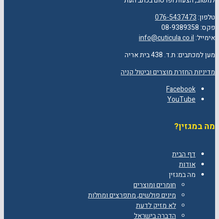
למשוב, הצעות ופרסום בכתב העת
טלפון:
076-5437473
פקס: 08-9389358
אימייל:
info@cuticula.co.il
מען למכתבים: ת.ד. 438 בית אריה
מדיניות החזרת מוצרים וביטול קניה
Facebook
YouTube
מה במגזין?
דף הבית
אודות
מה במגזין
חומרים ומוצרים
מינים פולשים, מתפרצים ומחלות
לא מזיק לדעת
הדברה בישראל