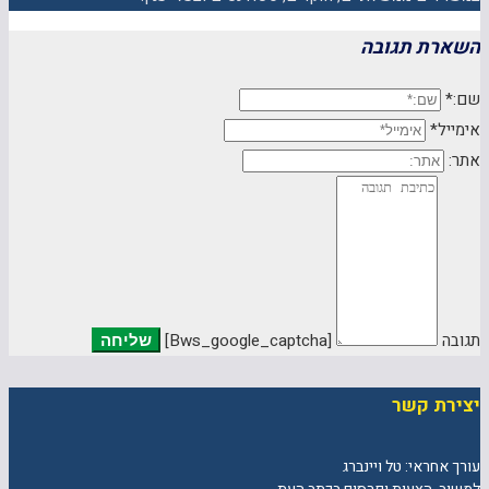
השארת תגובה
שם:*
אימייל*
אתר:
תגובה
[bws_google_captcha]
יצירת קשר
עורך אחראי: טל ויינברג