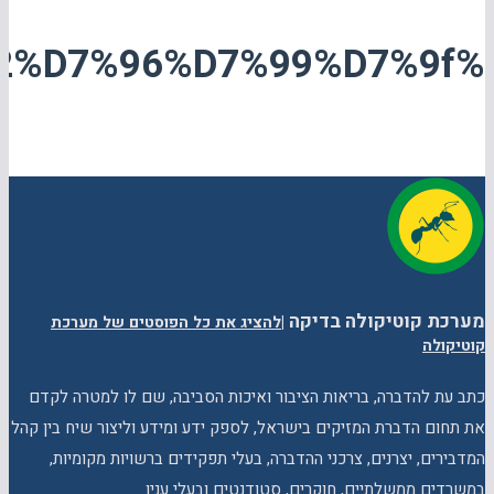
%d7%9e%d7%92%d7%96%d7%99%d7%9f
מערכת קוטיקולה בדיקה
|
להציג את כל הפוסטים של מערכת
קוטיקולה
כתב עת להדברה, בריאות הציבור ואיכות הסביבה, שם לו למטרה לקדם
את תחום הדברת המזיקים בישראל, לספק ידע ומידע וליצור שיח בין קהל
המדבירים, יצרנים, צרכני ההדברה, בעלי תפקידים ברשויות מקומיות,
במשרדים ממשלתיים, חוקרים, סטודנטים ובעלי ענין.