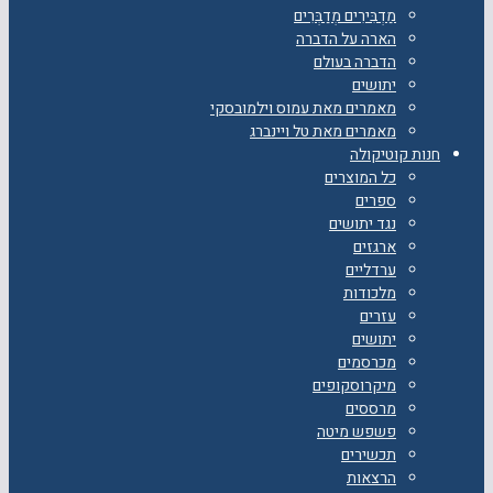
מַדְבִּירִים מְדַבְּרִים
הארה על הדברה
הדברה בעולם
יתושים
מאמרים מאת עמוס וילמובסקי
מאמרים מאת טל ויינברג
חנות קוטיקולה
כל המוצרים
ספרים
נגד יתושים
ארגזים
ערדליים
מלכודות
עזרים
יתושים
מכרסמים
מיקרוסקופים
מרססים
פשפש מיטה
תכשירים
הרצאות