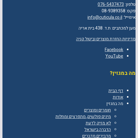
טלפון:
076-5437473
פקס: 08-9389358
אימייל:
info@cuticula.co.il
מען למכתבים: ת.ד. 438 בית אריה
מדיניות החזרת מוצרים וביטול קניה
Facebook
YouTube
מה במגזין?
דף הבית
אודות
מה במגזין
חומרים ומוצרים
מינים פולשים, מתפרצים ומחלות
לא מזיק לדעת
הדברה בישראל
מַדְבִּירִים מְדַבְּרִים