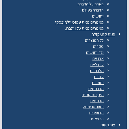
הארה על הדברה
הדברה בעולם
יתושים
מאמרים מאת עמוס וילמובסקי
מאמרים מאת טל ויינברג
חנות קוטיקולה
כל המוצרים
ספרים
נגד יתושים
ארגזים
ערדליים
מלכודות
עזרים
יתושים
מכרסמים
מיקרוסקופים
מרססים
פשפש מיטה
תכשירים
הרצאות
צור קשר