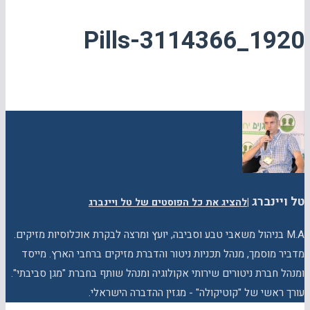
Pills-3114366_1920
טל ויינברג
|
להציג את כל הפוסטים של טל ויינברג
M.A בניהול משאבי טבע וסביבה, יועץ ומרצה לבקרת אוכלוסיות מזיקים.
מדביר מוסמך, מנהל תכניות ניטור והדברת מזיקים ברחבי הארץ. מייסד
ומנהל חברת ניטורים שירותי אקולוגיה ומנהל שותף בחברת "מגן סביבתי".
עורך ראשי של "קוטיקולה" - מגזין ההדברה הישראלי.