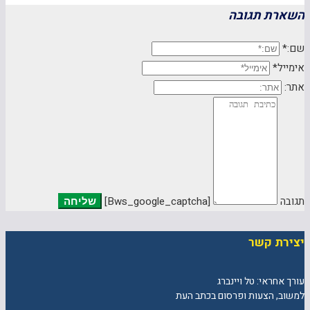
השארת תגובה
שם:*
אימייל*
אתר:
תגובה
[bws_google_captcha]
יצירת קשר
עורך אחראי: טל ויינברג
למשוב, הצעות ופרסום בכתב העת