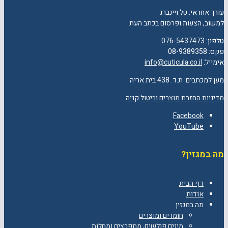
עורך אחראי: טל ויינברג
למשוב, הצעות ופרסום בכתב העת
טלפון:
076-5437473
פקס: 08-9389358
אימייל:
info@cuticula.co.il
מען למכתבים: ת.ד. 438 בית אריה
מדיניות החזרת מוצרים וביטול קניה
Facebook
YouTube
מה במגזין?
דף הבית
אודות
מה במגזין
חומרים ומוצרים
מינים פולשים, מתפרצים ומחלות