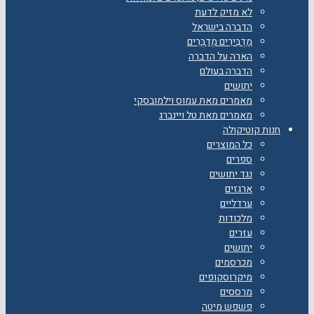
לא מזיק לדעת
הדברה בישראל
מַדְבִּירִים מְדַבְּרִים
הארה על הדברה
הדברה בעולם
יתושים
מאמרים מאת עמוס וילמובסקי
מאמרים מאת טל ויינברג
חנות קוטיקולה
כל המוצרים
ספרים
נגד יתושים
ארגזים
ערדליים
מלכודות
עזרים
יתושים
מכרסמים
מיקרוסקופים
מרססים
פשפש מיטה