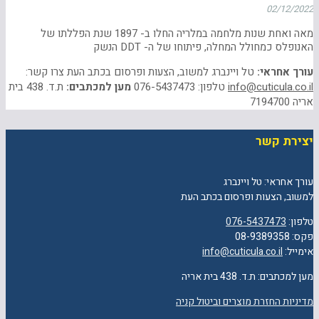
02/12/2022
מאה ואחת שנות מלחמה במלריה החלו ב- 1897 שנת הפללתו של
האנופלס כמחולל המחלה, פיתוחו של ה- DDT הנשק
עורך אחראי:
טל ויינברג למשוב, הצעות ופרסום בכתב העת צרו קשר:
info@cuticula.co.il
טלפון: 076-5437473
מען למכתבים:
ת.ד. 438 בית
אריה 7194700
יצירת קשר
עורך אחראי: טל ויינברג
למשוב, הצעות ופרסום בכתב העת
טלפון:
076-5437473
פקס: 08-9389358
אימייל:
info@cuticula.co.il
מען למכתבים: ת.ד. 438 בית אריה
מדיניות החזרת מוצרים וביטול קניה