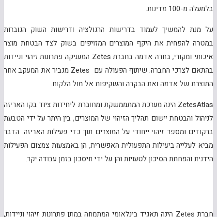
בלמעלה מ-100 מדינות.
על מנת להמשיך לעמוד בדרישות הרגולציה ודרישות השוק הגוברות
במטרה להפחית את היקף המוצרים המזויפים בשוק לצד הבטחת מוצר
איכותי ומקורי, בחרה אדמה בחברת Zetes המעניקה פתרונות זיהוי וניידות
בהתאם לצרכי החברה. שיתוף הפעולה עם Zetes מגביר את המעקב אחר
התוצרת של אדמה ואת הבקרה והשקיפות אל מול הלקוח.
ZetesAtlas הינה מערכת המתממשקת ומחוברת ליחידות ציוד בקו האריזה
לניהול והבטחת יישום תהליך הזיהוי של המוצרים, בין היתר על ידי הטבעת
ברקודים ומספר זיהוי ייחודי על המוצרים תוך כדי פעילות האריזה. הדבר
מביא לעלייה ביעילות התפעולית האפשרית, הן באמצעות צמצום הפעילות
הידנית והפחתת הסיכון לטעויות והן על ידי חיסכון בזמן עבודה יקר.
חברת Zetes הינה תאגיד בינלאומי המתמחה במתן פתרונות זיהוי וניידות,