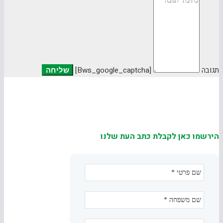
תגובה
[bws_google_captcha]
הירשמו כאן לקבלת כתב העת שלנו