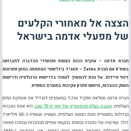
הצצה אל מאחורי הקלעים
של מפעלי אדמה בישראל
חברת אדמה – ענקית הגנת הצומח ותכשירי ההדברה לתברואה
בשת"פ עם חברת
Zetes – תאגיד בינלאומי המתמחה במתן פתרונות
זיהוי וניידות. על מנת להמשיך לעמוד בדרישות הרגולציה ודרישות
השוק הגוברות, מיושם פתרון עקיבות בתוצרת הסופית.
חברת אדמה ממלאת תפקיד מרכזי במאמצים להגדיל את אספקת המזון
העולמית.
החברה בעלת ההיסטוריה של יותר מ-70 שנה
, היא אחת החברות
הגדולות בתעשיית הגנת הצומח העולמית, תעשיה ששוויה כ-60 מיליארד
דולר. שורשיה של החברה נטועים בהקמת שתיים מהחברות שהפכו מאוחר
יותר למובילות בישראל בתחום הגנת הצומח- אגן, שהוקמה ב-1945,