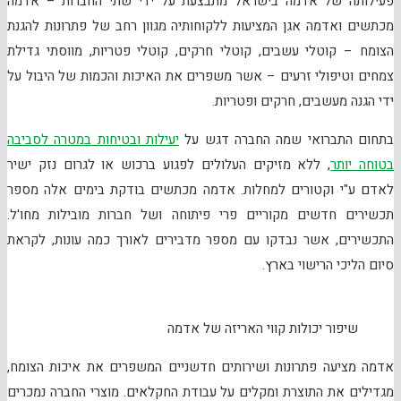
פעילותה של אדמה בישראל מתבצעת על ידי שתי החברות – אדמה
מכתשים ואדמה אגן המציעות ללקוחותיה מגוון רחב של פתרונות להגנת
הצומח – קוטלי עשבים, קוטלי חרקים, קוטלי פטריות, מווסתי גדילת
צמחים וטיפולי זרעים – אשר משפרים את האיכות והכמות של היבול על
ידי הגנה מעשבים, חרקים ופטריות.
בתחום התברואי שמה החברה דגש על
יעילות ובטיחות במטרה לסביבה
בטוחה יותר
, ללא מזיקים העלולים לפגוע ברכוש או לגרום נזק ישיר
לאדם ע"י וקטורים למחלות. אדמה מכתשים בודקת בימים אלה מספר
תכשירים חדשים מקוריים פרי פיתוחה ושל חברות מובילות מחו'ל.
התכשירים,
אשר נבדקו עם מספר מדבירים לאורך כמה עונות, לקראת
סיום הליכי הרישוי בארץ.
שיפור יכולות קווי האריזה של אדמה
אדמה מציעה פתרונות ושירותים חדשניים המשפרים את איכות הצומח,
מגדילים את התוצרת ומקלים על עבודת החקלאים. מוצרי החברה נמכרים