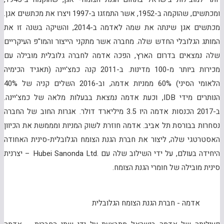
ומכתשים, שהוקמה ב-1952, אשר התמזגו ב-1997 ויצרו את מכתשים אגן.
מכתשים אגן שינתה את שמה לאדמה ב-2014, והשיקה בשנה זו את
המותג הגלובלי החדש שלה. מחברה אשר מתקני הייצור והמו"פ העיקריים
שלה נמצאים בדרום הארץ, הפכה אדמה לחברה גלובלית מובילה עם
מכירות ביותר מ-100 מדינות. ב-2011 קנה כמצ'יינה (תאגיד הכימיה
הלאומי הסיני) 60% ממניות אדמה, וב-2016 השלים קניה של 40%
הנותרים מידי
IDB
, וכעת אדמה נמצאת בבעלות מלאה של כמצ'יינה.
ב-2017 הכנסות אדמה היו 3.5 מיליארד דולר. אגרות החוב של החברה
נסחרות בבורסת תל אביב
.
אדמה חוזרת לשוק המניות ומממשת את הכיוון
האסטרטגי שלה, ליצור את חברת הגנת הצומח הגלובלית-סינית האחודה
היחידה בעולם, על ידי השילוב שלה עם
Hubei Sanonda Ltd.
– יצרנית
סינית מובילה של חומרי הגנת הצומח.
אדמה - חברת הגנת הצומח הגלובלית