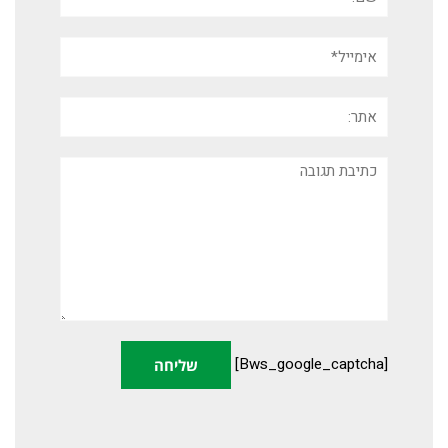
אימייל*
אתר:
תגובה
[bws_google_captcha]