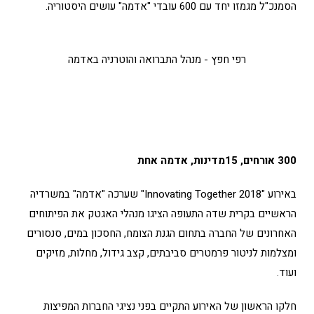
הסמנכ"ל מגמזו יחד עם 600 עובדי "אדמה" עושים היסטוריה.
רפי חפץ - מנהל התברואה והוטרניה באדמה
300 אורחים, 15מדינות, אדמה אחת
באירוע "Innovating Together 2018" שערכה "אדמה" במשרדיה
הראשיים בקרית שדה התעופה הציגו מנהלי האגטק את הפיתוחים
האחרונים של החברה בתחום הגנת הצומח, החסכון במים, סנסורים
ומצלמות לניטור פרמטרים סביבתים, קצב גידול, מחלות, מזיקים
ועוד.
חלקו הראשון של האירוע התקיים בפני נציגי החברות המפיצות