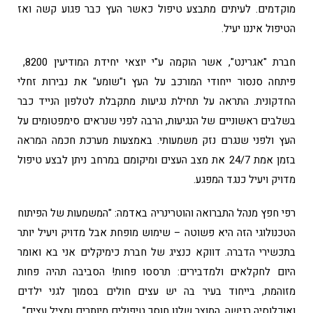
מוקדמים. לעיתים מתבצע טיפול כאשר העץ כבר פגוע קשה ואז
הטיפול איננו יעיל.
חברת "אגרינט", אשר הוקמה ע"י יוצאי יחידת המודיעין 8200,
פיתחה סנסור ייחודי המורכב על העץ ו"שומע" את נבירות זחלי
החדקונית. התראה על תחילת נגיעות מתקבלת לטלפון הנייד כבר
בשלבים ראשוניים של הנגיעות, הרבה לפני שנראים סימפטומים על
העץ ולפני שנגרם נזק משמעותי. באמצעות מערכת חכמה המראה
בזמן אמת 24/7 את מצב העצים ומיקומם במרחב ניתן לבצע טיפול
מדויק ויעיל כנגד המפגע.
רפי חפץ מנהל התברואה והוטרינריה באדמה: "המשמעות של הפיתוח
הטכנולוגי הזה היא פשוטה – שימוש מופחת אבל מדויק ויעיל יותר
בתכשירי הדברה. דווקא כנציג של חברת כימיקלים אני בא ואומר
היום לחקלאים ולמדבירים: תרססו פחות! הסביבה תהיה פחות
מזוהמת, בייחוד בעיר בה יש עצים חולים בסמוך לגני ילדים
ואוכלוסיה רגישה, המוצר שלנו חוסך טיפולים מיותרים ומציל עצים".