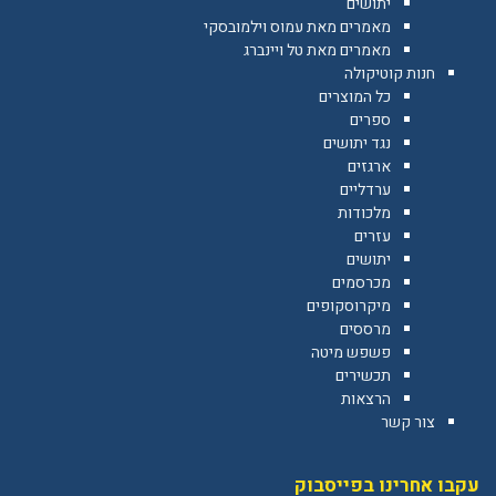
יתושים
מאמרים מאת עמוס וילמובסקי
מאמרים מאת טל ויינברג
חנות קוטיקולה
כל המוצרים
ספרים
נגד יתושים
ארגזים
ערדליים
מלכודות
עזרים
יתושים
מכרסמים
מיקרוסקופים
מרססים
פשפש מיטה
תכשירים
הרצאות
צור קשר
עקבו אחרינו בפייסבוק