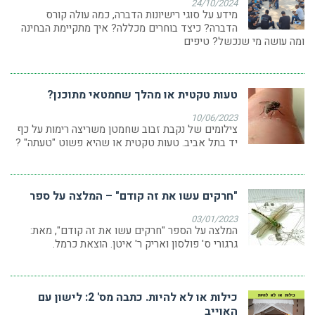
24/10/2024
מידע על סוגי רישיונות הדברה, כמה עולה קורס
הדברה? כיצד בוחרים מכללה? איך מתקיימת הבחינה
ומה עושה מי שנכשל? טיפים
טעות טקטית או מהלך שחמטאי מתוכנן?
10/06/2023
צילומים של נקבת זבוב שחמטן משריצה רימות על כף
יד בתל אביב. טעות טקטית או שהיא פשוט "טעתה" ?
"חרקים עשו את זה קודם" – המלצה על ספר
03/01/2023
המלצה על הספר "חרקים עשו את זה קודם", מאת:
גרגורי ס' פולסון ואריק ר' איטן. הוצאת כרמל.
כילות או לא להיות. כתבה מס' 2: לישון עם
האוייב