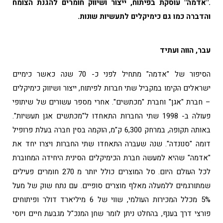
."אדמה" עוסקת בפיתוח, ייצור ושיווק חומרים להגנת הצומח
והדברה כמו גם כימיקלים לתעשיות שונות.
עבר, הווה ועתיד
הסיפור של "אדמה" מתחיל לפני כ- 70 שנה כאשר כימיים
ישראלים הקימו במקביל שתי חברות לפיתוח, ייצור ושיווק כימיקלים
– חברת "אגן" וחברת "מכתשים". אחרי מספר עשורים של שיתופי
פעולה ב- 1998 שתי החברות התאחדו ל"מכתשים אגן תעשיות".
באותה תקופה, במרחק 6,300 ק"מ, הוקמה בסין חברה בעלת פרופיל
דומה "סנונדה". שנה שעברה התאחדו שתי החברות ויצרו יחד את
"אדמה" שהיא למעשה חברת הכימיקלים הסינית היחידה המחוברת
לכל העולם היום. סל המוצרים כולל יותר מ 270 חומרים פעילים
שמתורגמים ללמעלה מאלף מוצרים סופיים. עם נתח שוק של מעל
5% מכלל המכירות העולמי, שווי של 6 מיליארד דולר ופיתוחים
פורצי דרך בענף, בהחלט ניתן לומר שחן המנכ"ל מגבעת חיים ויוסי