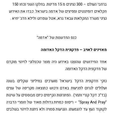
ברחבי העולם – 300 נציגים מ 15 מדינות. בחלקו השני נכחו 150
חקלאים דומיננטים ומפיצים של אדמה בישראל. כבדו את האירוע
נציגי משרד החקלאות עבאד גרא, אטל שפרוט ולילא חדג' יחיא .
כנס החדשנות של "אדמה"
מאזינים לאויב – חדקונית הדקל האדומה
אחד החידושים שהוצגו באירוע היה מוצר טכנולוגי לזיהוי מוקדם
של חדקונית הדקל האדומה.
נזקי חדקונית הדקל בישראל מוערכים במיליוני שקלים בשנה
ועלולים לגרום לפגיעות באדם ורכוש כתוצאה מקריסה של עצים
(בד"כ דקל קנרי ותמר) . הפתרונות הקיימים כיום מבוססים על שיטת
"spray And Pray" – ריסוס כמויות גדולות מאוד של חומרי הדברה
לקוקוד העץ עד להגמעתו. הנגיעות סמויה ולא ניתנת לזיהוי בשלבים