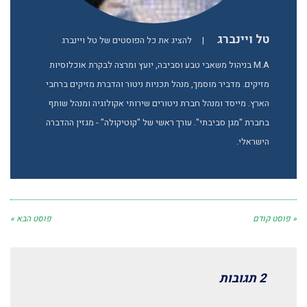
טל ויינברג
|
להציג את כל הפוסטים של טל ויינברג
M.A בניהול משאבי טבע וסביבה, יועץ ומרצה לבקרת אוכלוסיות
מזיקים. מדביר מוסמך, מנהל תכניות ניטור והדברת מזיקים ברחבי
הארץ. מייסד ומנהל חברת ניטורים שירותי אקולוגיה ומנהל שותף
בחברת "מגן סביבתי". עורך ראשי של "קוטיקולה" - מגזין ההדברה
הישראלי.
« פוסט קודם
פוסט הבא »
2 תגובות