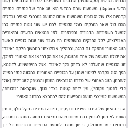
מבחינה מדעית (טקסונומית) הזבובים משתייכים לסדרת הזבובאים (שם
מדעי:
Diptera
). משמעות שמם המדעי הוא זוג אחד של כנפיים. כנפיים
קדמיות אלו של הזבובים משמשות אותם לתנועה במרחבי האוויר. נבדלים
מהם כול שאר החרקים בעלי הכנפיים להם יש שני זוגות כנפיים כמו
למשל השפיריות, הדבורים והפרפרים. לפי ממצאים מדעיים ותיאוריית
האבולוציה, לכל החרקים המעופפים היו בעבר שני זוגות כנפיים כאשר
הזוג האחורי מתפקד גם כהגה, ובתהליך אבולוציוני מתמשך חלקם "איבד"
את יכולת התעופה של אחד מהזוגות, או את הקדמי או את האחורי. לפיכך,
זוג הכנפיים ש"נעלם" לא בדיוק הלך לאיבוד. אצל החיפושיות, לדוגמא,
הפך הזוג הקדמי לכיסוי שמגן על הכנפיים האחוריות המכונה כנפי חפייה.
לעומתן, הזוג האחורי של סדרת הזבובאים התנוון והצטמק לזוג זיזים (אולי
כדי לחסוך מקום?), מין ידיות קטנות בצדי הגוף, שנקראות "בוכניות",
המשמשות כמייצבי תנועה ומסייעות להם להתמצא במרחב האווירי.
אברי האיזון של הזבוב זעירים ודקיקים, בצורה המזכירה מקל גולף,
ובזמן
מעופו לא ניתן להבחין בהם משום שהם נמצאים בתנועה מתמדת ומהירה,
רוטטים כמו מטוטלת, בכיוון מנוגד לתנועת הכנפיים ובתדירות כל כך