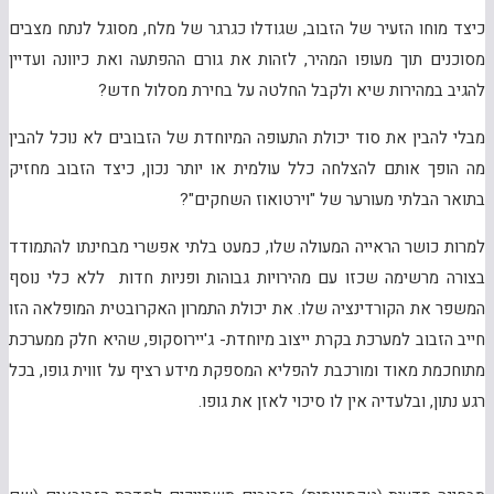
כיצד מוחו הזעיר של הזבוב, שגודלו כגרגר של מלח, מסוגל לנתח מצבים
מסוכנים תוך מעופו המהיר, לזהות את גורם ההפתעה ואת כיוונה ועדיין
להגיב במהירות שיא ולקבל החלטה על בחירת מסלול חדש?
מבלי להבין את סוד יכולת התעופה המיוחדת של הזבובים לא נוכל להבין
מה הופך אותם להצלחה כלל עולמית או יותר נכון, כיצד הזבוב מחזיק
בתואר הבלתי מעורער של "וירטואוז השחקים"?
למרות כושר הראייה המעולה שלו, כמעט בלתי אפשרי מבחינתו להתמודד
בצורה מרשימה שכזו עם מהירויות גבוהות ופניות חדות ללא כלי נוסף
המשפר את הקורדינציה שלו. את יכולת התמרון האקרובטית המופלאה הזו
חייב הזבוב למערכת בקרת ייצוב מיוחדת- ג'יירוסקופ, שהיא חלק ממערכת
מתוחכמת מאוד ומורכבת להפליא המספקת מידע רציף על זווית גופו, בכל
רגע נתון, ובלעדיה אין לו סיכוי לאזן את גופו.