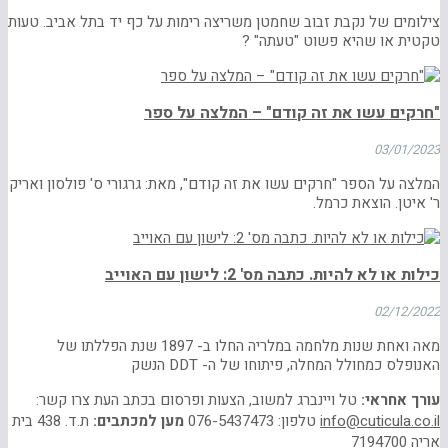
צילומים של נקבת זבוב שחמטן משריצה רימות על כף יד בתל אביב. טעות
טקטית או שהיא פשוט "טעתה" ?
"חרקים עשו את זה קודם" – המלצה על ספר
03/01/2023
המלצה על הספר "חרקים עשו את זה קודם", מאת: גרגורי ס' פולסון ואריק
ר' איטן. הוצאת כרמל.
כילות או לא להיות. כתבה מס' 2: לישון עם האוייב
02/12/2022
מאה ואחת שנות מלחמה במלריה החלו ב- 1897 שנת הפללתו של
האנופלס כמחולל המחלה, פיתוחו של ה- DDT הנשק
עורך אחראי:
טל ויינברג למשוב, הצעות ופרסום בכתב העת צרו קשר:
info@cuticula.co.il
טלפון: 076-5437473
מען למכתבים:
ת.ד. 438 בית
אריה 7194700