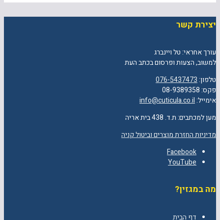
יצירת קשר
עורך אחראי: טל ויינברג
למשוב, הצעות ופרסום בכתב העת
טלפון:
076-5437473
פקס: 08-9389358
אימייל:
info@cuticula.co.il
מען למכתבים: ת.ד. 438 בית אריה
מדיניות החזרת מוצרים וביטול קניה
Facebook
YouTube
מה במגזין?
דף הבית