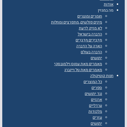
אודות
מה במגזין
חומרים ומוצרים
מינים פולשים, מתפרצים ומחלות
לא מזיק לדעת
הדברה בישראל
מַדְבִּירִים מְדַבְּרִים
הארה על הדברה
הדברה בעולם
יתושים
מאמרים מאת עמוס וילמובסקי
מאמרים מאת טל ויינברג
חנות קוטיקולה
כל המוצרים
ספרים
נגד יתושים
ארגזים
ערדליים
מלכודות
עזרים
יתושים