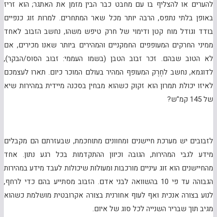
להערים או להצליף בו עם מחבט כבר הבין מזמן את האתגר
;
הוא זריז
באופן בלתי נתפס, הרבה יותר מכל שאר המתחרים. למרות זוג כנפיים
בודד וגודל מוח קטן ודימוי של חרק טיפש משהו, נחשב הזבוב לאחד
ממיני החרקים המעופפים החמקניים והמהירים ביותר שאנו מכירים, אם
לא הטוב שבהם. זכר זבוב הטבן (בשמו העממי:
זבוב הסוס/הבקר),
לדוגמא, נחשב לחֶרֶק המעופף המהיר בעולם המוכר כיום. תארו לעצמכם
לאיזו יכולת תמרון הוא זקוק כשהוא מבחין בסכנה מיידית במהירות שיא
של 145 קמ"ש?
לזבובים יש מערכת חיישנים ומחוונים מתוחכמת, שבעזרתם הם מקבלים
מידע לגבי המהירות, הגובה וכיוון ההתקדמות בכל רגע נתון. אחד
מהחיישנים הוא זוג עיניים מורכבות ומעולות שיכולות לעבד מידע במהירות
הגבוהה עד פי 10 בהשוואה לבני אדם. הזבוב מסתייע בהם כדי לרחף,
לנוע בצורה אנכית ואף לעוף אחורנית בצורה אקרובטית מושלמת כשהוא
מגיב תוך שבריר השנייה לכל סוג של איום.