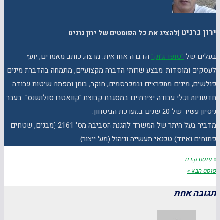
ירון גרניט
|
להציג את כל הפוסטים של ירון גרניט
בעלים של
"סופר ג'וק"
הדברה אחראית. מרצה, כותב מאמרים, יועץ
לעסקים ומוסדות, מבצע שרותי הדברה מקצועיים, מתמחה בהדברת מינים
פולשים, מינים מתפרצים ובמכרסמים, חוקר, בוחן ומפתח שיטות עבודה
חדשניות וכלי עבודה יצירתיים במסגרת קבוצת "קוואטרו סולושנס". בעבר
ניסיון עשיר של 20 שנים במערכת הביטחון.
מדביר בעל היתר של המשרד להגנת הסביבה מס' 2161 (מבנים, שטחים
פתוחים ואיוד) טכנאי תעשייה וניהול (מע' ייצור).
« פוסט קודם
פוסט הבא »
תגובה אחת