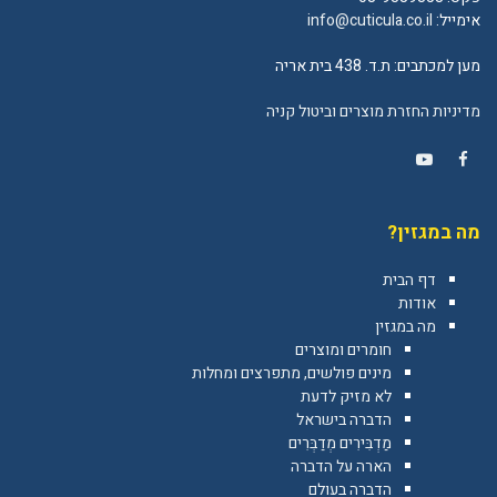
אימייל:
info@cuticula.co.il
מען למכתבים: ת.ד. 438 בית אריה
מדיניות החזרת מוצרים וביטול קניה
YouTube
Facebook
מה במגזין?
דף הבית
אודות
מה במגזין
חומרים ומוצרים
מינים פולשים, מתפרצים ומחלות
לא מזיק לדעת
הדברה בישראל
מַדְבִּירִים מְדַבְּרִים
הארה על הדברה
הדברה בעולם