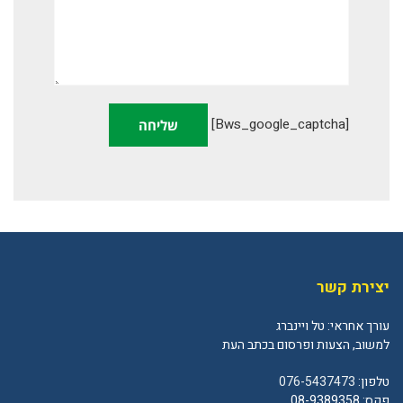
[bws_google_captcha]
יצירת קשר
עורך אחראי: טל ויינברג
למשוב, הצעות ופרסום בכתב העת
טלפון:
076-5437473
פקס: 08-9389358