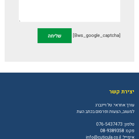
[bws_google_captcha]
יצירת קשר
עורך אחראי: טל ויינברג
למשוב, הצעות ופרסום בכתב העת
טלפון:
076-5437473
פקס: 08-9389358
אימייל:
info@cuticula.co.il