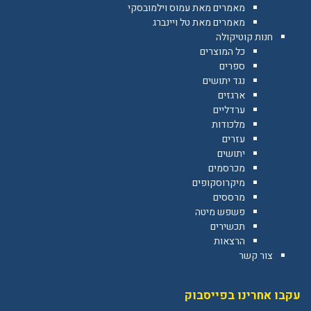
מאמרים מאת עמוס וילמובסקי
מאמרים מאת טל ויינברג
חנות קוטיקולה
כל המוצרים
ספרים
נגד יתושים
ארגזים
ערדליים
מלכודות
עזרים
יתושים
מכרסמים
מיקרוסקופים
מרססים
פשפש מיטה
תכשירים
הרצאות
צור קשר
עקבו אחרינו בפייסבוק