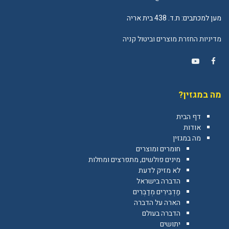
מען למכתבים: ת.ד. 438 בית אריה
מדיניות החזרת מוצרים וביטול קניה
YouTube
Facebook
מה במגזין?
דף הבית
אודות
מה במגזין
חומרים ומוצרים
מינים פולשים, מתפרצים ומחלות
לא מזיק לדעת
הדברה בישראל
מַדְבִּירִים מְדַבְּרִים
הארה על הדברה
הדברה בעולם
יתושים