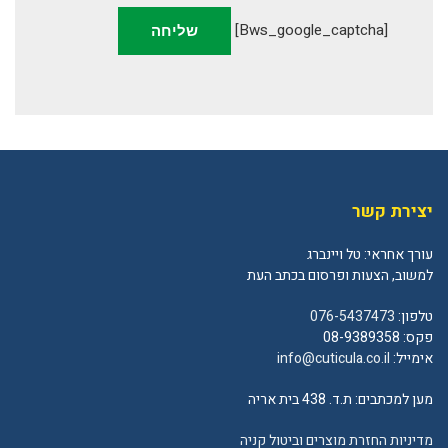
[bws_google_captcha]
יצירת קשר
עורך אחראי: טל ויינברג
למשוב, הצעות ופרסום בכתב העת
טלפון:
076-5437473
פקס: 08-9389358
אימייל:
info@cuticula.co.il
מען למכתבים: ת.ד. 438 בית אריה
מדיניות החזרת מוצרים וביטול קניה