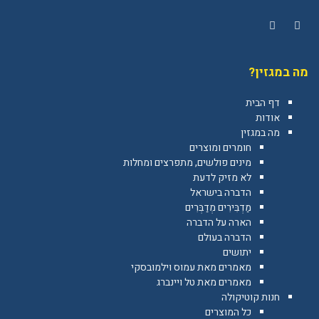
YouTube
Facebook
מה במגזין?
דף הבית
אודות
מה במגזין
חומרים ומוצרים
מינים פולשים, מתפרצים ומחלות
לא מזיק לדעת
הדברה בישראל
מַדְבִּירִים מְדַבְּרִים
הארה על הדברה
הדברה בעולם
יתושים
מאמרים מאת עמוס וילמובסקי
מאמרים מאת טל ויינברג
חנות קוטיקולה
כל המוצרים