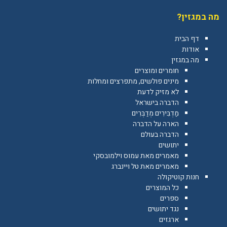
מה במגזין?
דף הבית
אודות
מה במגזין
חומרים ומוצרים
מינים פולשים, מתפרצים ומחלות
לא מזיק לדעת
הדברה בישראל
מַדְבִּירִים מְדַבְּרִים
הארה על הדברה
הדברה בעולם
יתושים
מאמרים מאת עמוס וילמובסקי
מאמרים מאת טל ויינברג
חנות קוטיקולה
כל המוצרים
ספרים
נגד יתושים
ארגזים