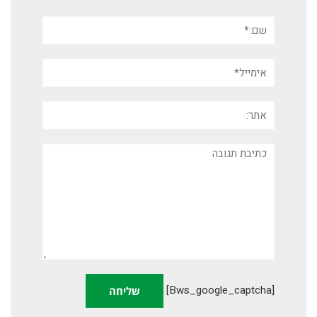
שם:*
אימייל*
אתר:
תגובה
[bws_google_captcha]