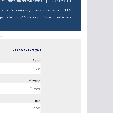
טל ויינברג
|
להציג את כל הפוסטים של טל
M.A בניהול משאבי טבע וסביבה, יועץ ומרצה לבקרת א
בחברת "מגן סביבתי". עורך ראשי של "קוטיקולה" - מגזי
השארת תגובה
שם:*
אימייל*
אתר: