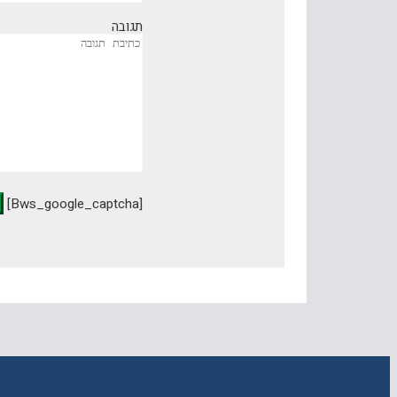
תגובה
[bws_google_captcha]