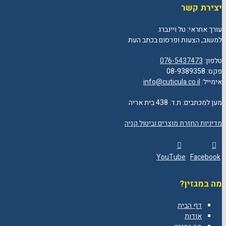
יצירת קשר
עורך אחראי: טל ויינברג
למשוב, הצעות ופרסום בכתב העת
טלפון:
076-5437473
פקס: 08-9389358
אימייל:
info@cuticula.co.il
מען למכתבים: ת.ד. 438 בית אריה
מדיניות החזרת מוצרים וביטול קניה
YouTube
Facebook
מה במגזין?
דף הבית
אודות