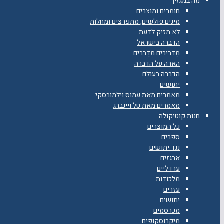
מה במגזין
חומרים ומוצרים
מינים פולשים, מתפרצים ומחלות
לא מזיק לדעת
הדברה בישראל
מַדְבִּירִים מְדַבְּרִים
הארה על הדברה
הדברה בעולם
יתושים
מאמרים מאת עמוס וילמובסקי
מאמרים מאת טל ויינברג
חנות קוטיקולה
כל המוצרים
ספרים
נגד יתושים
ארגזים
ערדליים
מלכודות
עזרים
יתושים
מכרסמים
מיקרוסקופים