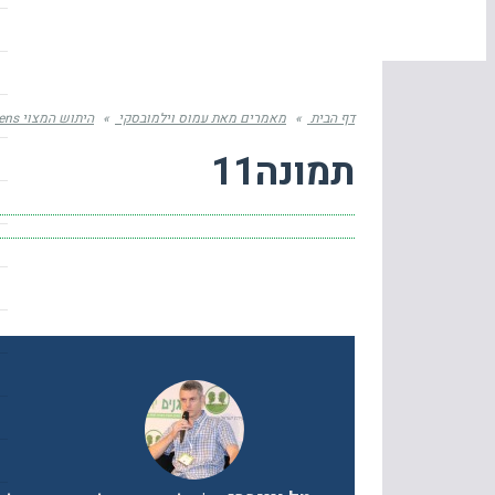
דף הבית
»
מאמרים מאת עמוס וילמובסקי
»
היתוש המצוי Culex pipiens – ה"סלב" של היתושים
תמונה11