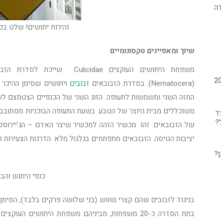
זהירות יתושים! שלט בכ
שיוך ומאפיינים טקסונומיים
(Nematocera). בסדרת הזבובאים
זבובים
ויתושים שסימן ההיכר
החזה השני ומשמשות לתעופה. הזוג השני של הכנפיים הצטמצם לש
משוכללים מבית היוצר של הטבע. בשעת התעופה הבוכניות מסתובבו
ד
?
של הזבובאים. זהו מכשיר הזהה למכשיר שיצר האדם – הג'יירוסק
יציבות הטיסה. הזבובאים מתפתחים בגלגול מלא. הדרגות הצעירות 
כנפי היתוש והבו
בניגוד לזבובים שהם קצרי מחוש (בני שלושה פרקים בלבד), הסימן