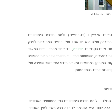
ניסה למעבדה
משפחת היתושים העוקצים Culicidae שייכת לסדרת הזבובאים Diptera (דו-כנפיים) ולתת סדרת היתושניים
 המובהק שלה הוא זוג אחד של כנפים המחוברות לפרק
ני זיזים הקרואים
בוכניות
, עוד אחד מהמכשירים המאוד
ת במהירות, משמשות כמכשיר השומר על יציבות התעופה
ופ, המותקן במטוסים ומעביר מידע המאפשר שמירה של
קשורות למים בהתפתחותן.
כניות
 הבולט של תת סדרת היתושניים הוא המחושים הארוכים.
בתת הסדרה כ-20 משפחות, מביניהם משפחת היתושים העוקצים Culicidae היא הגורמת לטרדה רבה מאד למין האנושי,