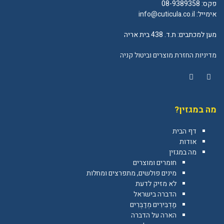
פקס: 08-9389358
אימייל:
info@cuticula.co.il
מען למכתבים: ת.ד. 438 בית אריה
מדיניות החזרת מוצרים וביטול קניה
YouTube
Facebook
מה במגזין?
דף הבית
אודות
מה במגזין
חומרים ומוצרים
מינים פולשים, מתפרצים ומחלות
לא מזיק לדעת
הדברה בישראל
מַדְבִּירִים מְדַבְּרִים
הארה על הדברה