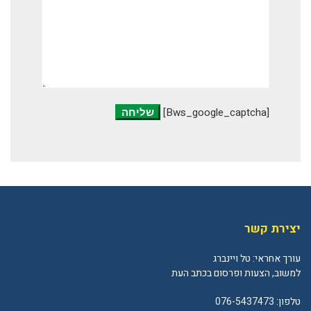
[bws_google_captcha]
יצירת קשר
עורך אחראי: טל ויינברג
למשוב, הצעות ופרסום בכתב העת
טלפון:
076-5437473