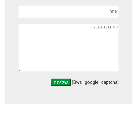
אתר:
תגובה
[bws_google_captcha]