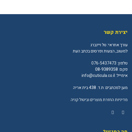
יצירת קשר
עורך אחראי: טל ויינברג
למשוב, הצעות ופרסום בכתב העת
טלפון:
076-5437473
פקס: 08-9389358
אימייל:
info@cuticula.co.il
מען למכתבים: ת.ד. 438 בית אריה
מדיניות החזרת מוצרים וביטול קניה
YouTube
Facebook
מה במגזין?