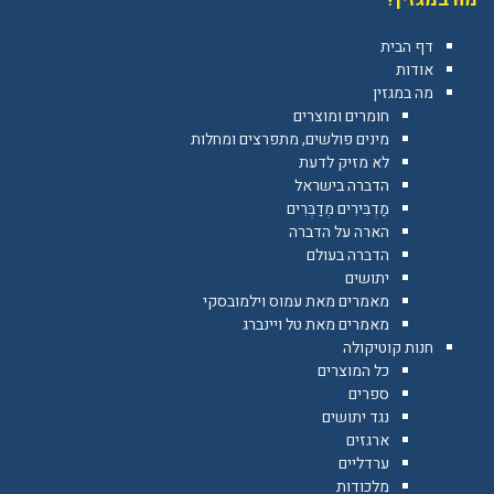
דף הבית
אודות
מה במגזין
חומרים ומוצרים
מינים פולשים, מתפרצים ומחלות
לא מזיק לדעת
הדברה בישראל
מַדְבִּירִים מְדַבְּרִים
הארה על הדברה
הדברה בעולם
יתושים
מאמרים מאת עמוס וילמובסקי
מאמרים מאת טל ויינברג
חנות קוטיקולה
כל המוצרים
ספרים
נגד יתושים
ארגזים
ערדליים
מלכודות