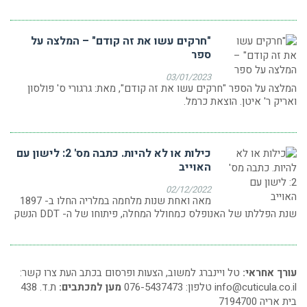
"חרקים עשו את זה קודם" – המלצה על
ספר
03/01/2023
המלצה על הספר "חרקים עשו את זה קודם", מאת: גרגורי ס' פולסון
ואריק ר' איטן. הוצאת כרמל.
כילות או לא להיות. כתבה מס' 2: לישון עם
האוייב
02/12/2022
מאה ואחת שנות מלחמה במלריה החלו ב- 1897
שנת הפללתו של האנופלס כמחולל המחלה, פיתוחו של ה- DDT הנשק
עורך אחראי:
טל ויינברג למשוב, הצעות ופרסום בכתב העת צרו קשר:
info@cuticula.co.il
טלפון: 076-5437473
מען למכתבים:
ת.ד. 438
בית אריה 7194700