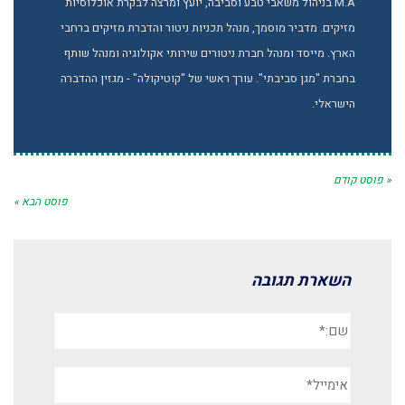
M.A בניהול משאבי טבע וסביבה, יועץ ומרצה לבקרת אוכלוסיות
מזיקים. מדביר מוסמך, מנהל תכניות ניטור והדברת מזיקים ברחבי
הארץ. מייסד ומנהל חברת ניטורים שירותי אקולוגיה ומנהל שותף
בחברת "מגן סביבתי". עורך ראשי של "קוטיקולה" - מגזין ההדברה
הישראלי.
« פוסט קודם
פוסט הבא »
השארת תגובה
שם:*
אימייל*