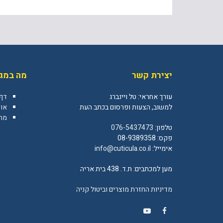
יצירת קשר
מה במגז
עורך אחראי: טל ויינברג
דף
למשוב, הצעות ופרסום בכתב העת
או
מה 
טלפון:
076-5437473
פקס: 08-9389358
אימייל:
info@cuticula.co.il
מען למכתבים: ת.ד. 438 בית אריה
מדיניות החזרת מוצרים וביטול קניה
YouTube
Facebook