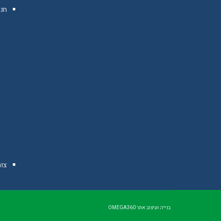
חנו
צו
בנייה ועיצוב אתר
OMEGA360