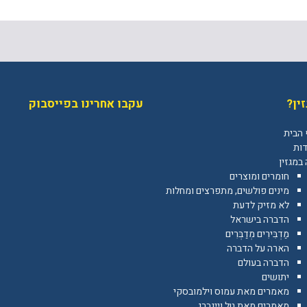
ין?
עקבו אחרינו בפייסבוק
 הבית
דות
במגזין
חומרים ומוצרים
מינים פולשים, מתפרצים ומחלות
לא מזיק לדעת
הדברה בישראל
מַדְבִּירִים מְדַבְּרִים
הארה על הדברה
הדברה בעולם
יתושים
מאמרים מאת עמוס וילמובסקי
מאמרים מאת טל ויינברג