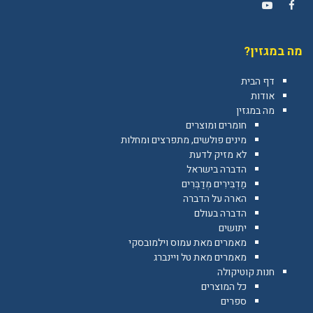
YouTube
Facebook
מה במגזין?
דף הבית
אודות
מה במגזין
חומרים ומוצרים
מינים פולשים, מתפרצים ומחלות
לא מזיק לדעת
הדברה בישראל
מַדְבִּירִים מְדַבְּרִים
הארה על הדברה
הדברה בעולם
יתושים
מאמרים מאת עמוס וילמובסקי
מאמרים מאת טל ויינברג
חנות קוטיקולה
כל המוצרים
ספרים