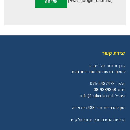
[bws_google_captcha]
יצירת קשר
עורך אחראי: טל ויינברג
למשוב, הצעות ופרסום בכתב העת
טלפון:
076-5437473
פקס: 08-9389358
אימייל:
info@cuticula.co.il
מען למכתבים: ת.ד. 438 בית אריה
מדיניות החזרת מוצרים וביטול קניה