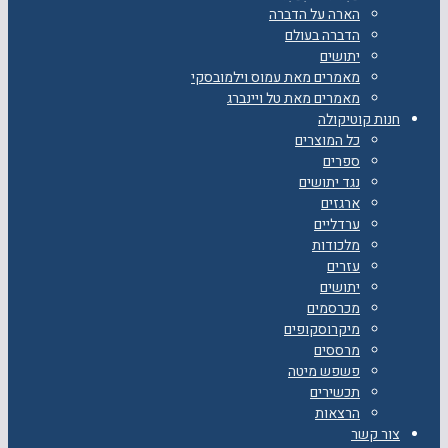
הארה על הדברה
הדברה בעולם
יתושים
מאמרים מאת עמוס וילמובסקי
מאמרים מאת טל ויינברג
חנות קוטיקולה
כל המוצרים
ספרים
נגד יתושים
ארגזים
ערדליים
מלכודות
עזרים
יתושים
מכרסמים
מיקרוסקופים
מרססים
פשפש מיטה
תכשירים
הרצאות
צור קשר