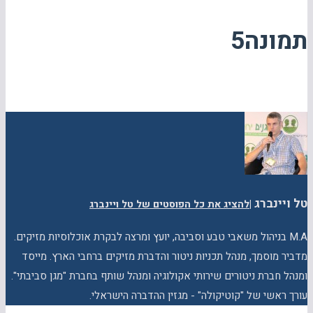
תמונה5
טל ויינברג
|
להציג את כל הפוסטים של טל ויינברג
M.A בניהול משאבי טבע וסביבה, יועץ ומרצה לבקרת אוכלוסיות מזיקים.
מדביר מוסמך, מנהל תכניות ניטור והדברת מזיקים ברחבי הארץ. מייסד
ומנהל חברת ניטורים שירותי אקולוגיה ומנהל שותף בחברת "מגן סביבתי".
עורך ראשי של "קוטיקולה" - מגזין ההדברה הישראלי.