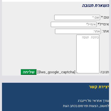
השארת תגובה
שם:*
אימייל*
אתר:
תגובה
[bws_google_captcha]
יצירת קשר
עורך אחראי: טל ויינברג
למשוב, הצעות ופרסום בכתב העת