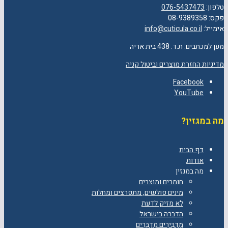
טלפון:
076-5437473
פקס: 08-9389358
אימייל:
info@cuticula.co.il
מען למכתבים: ת.ד. 438 בית אריה
מדיניות החזרת מוצרים וביטול קניה
Facebook
YouTube
מה במגזין?
דף הבית
אודות
מה במגזין
חומרים ומוצרים
מינים פולשים, מתפרצים ומחלות
לא מזיק לדעת
הדברה בישראל
מַדְבִּירִים מְדַבְּרִים