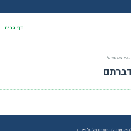
דף הבית
א
הדביר מכרסמים?
דברתם
הציג את כל הפוסטים של טל ויינברג