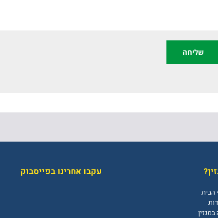
ין?
עקבו אחרינו בפייסבוק
 הבית
דות
במגזין