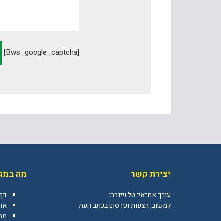
[bws_google_captcha]
יצירת קשר
מה במגז
עורך אחראי: טל ויינברג
דף
למשוב, הצעות ופרסום בכתב העת
או
מה 