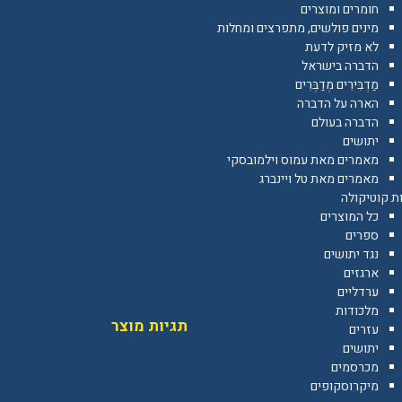
חומרים ומוצרים
מינים פולשים, מתפרצים ומחלות
לא מזיק לדעת
הדברה בישראל
מַדְבִּירִים מְדַבְּרִים
הארה על הדברה
הדברה בעולם
יתושים
מאמרים מאת עמוס וילמובסקי
מאמרים מאת טל ויינברג
ת קוטיקולה
כל המוצרים
ספרים
נגד יתושים
ארגזים
ערדליים
מלכודות
תגיות מוצר
עזרים
יתושים
מכרסמים
מיקרוסקופים