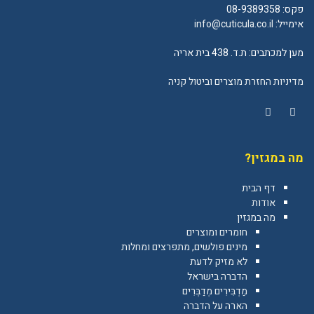
פקס: 08-9389358
אימייל:
info@cuticula.co.il
מען למכתבים: ת.ד. 438 בית אריה
מדיניות החזרת מוצרים וביטול קניה
YouTube
Facebook
מה במגזין?
דף הבית
אודות
מה במגזין
חומרים ומוצרים
מינים פולשים, מתפרצים ומחלות
לא מזיק לדעת
הדברה בישראל
מַדְבִּירִים מְדַבְּרִים
הארה על הדברה