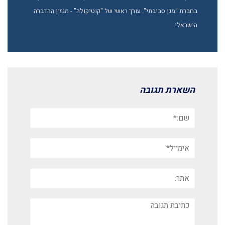
בחברת "מגן סביבתי". עורך ראשי של "קוטיקולה" - מגזין ההדברה
הישראלי.
השארת תגובה
שם:*
אימייל*
אתר:
תגובה