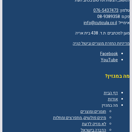
למשוב, הצעות ופרסום בכתב העת
טלפון:
076-5437473
פקס: 08-9389358
אימייל:
info@cuticula.co.il
מען למכתבים: ת.ד. 438 בית אריה
מדיניות החזרת מוצרים וביטול קניה
Facebook
YouTube
מה במגזין?
דף הבית
אודות
מה במגזין
חומרים ומוצרים
מינים פולשים, מתפרצים ומחלות
לא מזיק לדעת
הדברה בישראל