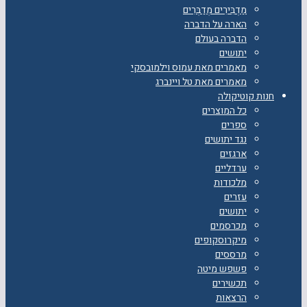
מַדְבִּירִים מְדַבְּרִים
הארה על הדברה
הדברה בעולם
יתושים
מאמרים מאת עמוס וילמובסקי
מאמרים מאת טל ויינברג
חנות קוטיקולה
כל המוצרים
ספרים
נגד יתושים
ארגזים
ערדליים
מלכודות
עזרים
יתושים
מכרסמים
מיקרוסקופים
מרססים
פשפש מיטה
תכשירים
הרצאות