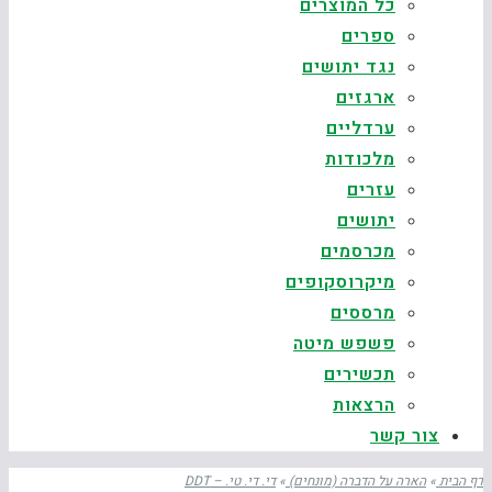
כל המוצרים
ספרים
נגד יתושים
ארגזים
ערדליים
מלכודות
עזרים
יתושים
מכרסמים
מיקרוסקופים
מרססים
פשפש מיטה
תכשירים
הרצאות
צור קשר
דף הבית
»
הארה על הדברה (מונחים)
»
די. די. טי. – DDT