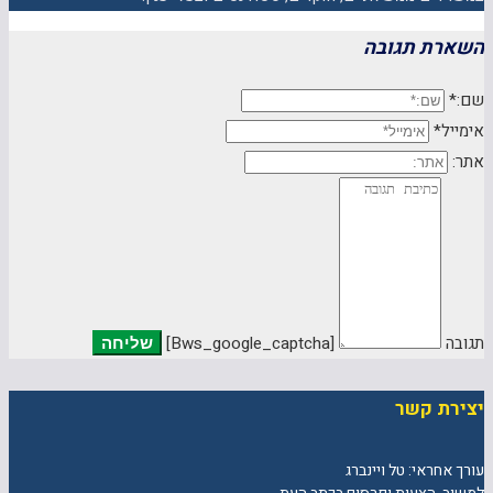
השארת תגובה
שם:*
אימייל*
אתר:
תגובה
[bws_google_captcha]
יצירת קשר
עורך אחראי: טל ויינברג