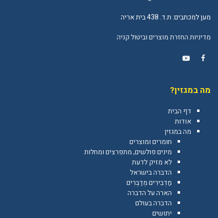
מען למכתבים: ת.ד. 438 בית אריה
מדיניות החזרת מוצרים וביטול קניה
YouTube
Facebook
מה במגזין?
דף הבית
אודות
מה במגזין
חומרים ומוצרים
מינים פולשים, מתפרצים ומחלות
לא מזיק לדעת
הדברה בישראל
מַדְבִּירִים מְדַבְּרִים
הארה על הדברה
הדברה בעולם
יתושים