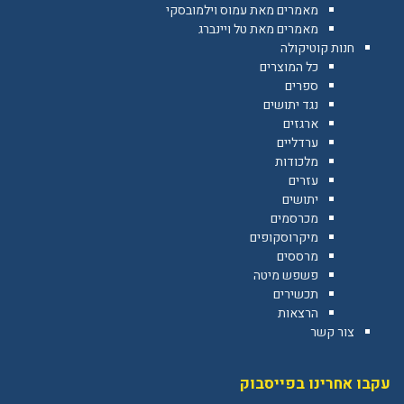
מאמרים מאת עמוס וילמובסקי
מאמרים מאת טל ויינברג
חנות קוטיקולה
כל המוצרים
ספרים
נגד יתושים
ארגזים
ערדליים
מלכודות
עזרים
יתושים
מכרסמים
מיקרוסקופים
מרססים
פשפש מיטה
תכשירים
הרצאות
צור קשר
עקבו אחרינו בפייסבוק