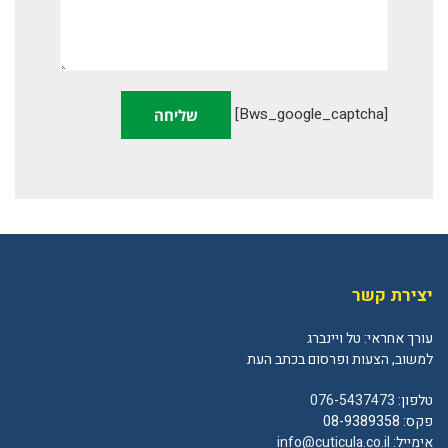
[bws_google_captcha]
יצירת קשר
עורך אחראי: טל ויינברג
למשוב, הצעות ופרסום בכתב העת
טלפון:
076-5437473
פקס: 08-9389358
אימייל:
info@cuticula.co.il