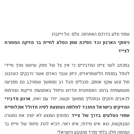
שפני סלע בדרכם האחרונה. צלם: טל ויינברג
נימוקי הארגון נגד הפיכת שפן הסלע לחיית בר מזיקה המותרת
לצייד
במכתב לשר ציינו המדבירים כי אין צל של ספק שישנו צורך מיידי
לטפל במגפת הלישמניאזיס, כיוון שבני האדם אשר נדבקים כשזבוב
חול נגוע עוקץ אותם, סובלים סבל רב וממושך שמורכב גם מפגיעה
משמעותית ברמה האסתטית ונדרש טיפול באמצעות זריקות הגורמות
לכאבים חזקים ובתהליך ממושך וקשה. יחד עם זאת,
ארגון מדבירי
המזיקים בישראל מתנגד לחלופה המוצעת לפיה תדולל אוכלוסיית
שפני הסלעים בדרך של צייד
. הפתרון המוצע לא ישיג את המטרה
המבוקשת, הוא אינו מידתי, אינו ראוי, ויביא להרג מיותר של חיית בר
המהווה חלק בלתי נפרד מהטבע הישראלי.