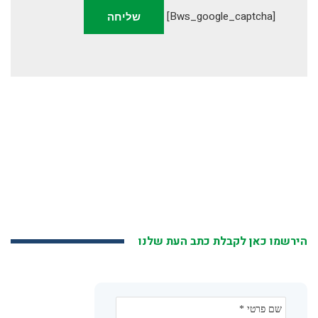
[bws_google_captcha]
הירשמו כאן לקבלת כתב העת שלנו