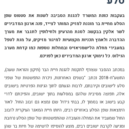
סלע"
בעקבות כוונת המשרד להגנת הסביבה לשנות את סטטוס שפן
הסלע מחיית בר מוגנת למזיק המותר לצייד, פנה ארגון המדבירים
לשר אלקין בבקשה לסגת מהרעיון ולחילופין לתגבר את מערך
ההדברה ולאמץ תכניות מקצועיות למיגור מזיקים, על מנת לטפל
במעבירי מחלת הלישמניאזיס ובמחלות נוספות כמו קדחת מערב
הנילוס. כל נימוקי ארגון המדבירים כאן לפניכם.
במכתב ההסבר שצורף לתקנות להגנת חיית הבר (תיקון והוראת שעה),
התשע"ח-2018 נכתב: "בשנים האחרונות, ניכרת התפשטות של שפני
סלע לישובים וקירבתם, לרבות הגעתם לתוך הגינות הפרטיות בישובים
אלה, תפוצה מסיבית שלהם במסלעות בתוך ישובים, והפיכתם לדרי
קבע בישוב או בסמוך לו, בבתי גידול שם נמצא גם זבוב החול. לאור
הימצאות שפן הסלע באזורים רבים, היותו חיית המאגר העיקרית לזבוב
החול שמעביר את המחלה והעובדה שהתפשטותו של שפן הסלע נרחבת
ומגיעה לקרבת ישובים רבים, מוצע להוסיפו לרשימה של חיות בר שהן