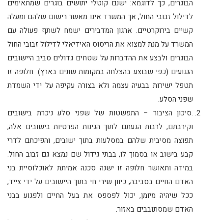
הבוגרים, כך לדוגמא: ישנם קוטלי יתושים בוגרים שמתאימים
לדילול זבובי החול, אך המשרד אינו מאשר רישום שלהם ומעלה
קשיים בירוקרטיים. ארגון המדבירים ישמח לשתף פעולה עם
המשרד על מנת למצוא את הריסוס האידיאלי לדילול זבובי החול
הבוגרים ולבצע את ההדברות על שטחים גדולים סביב היישובים
הנגועים (כפי שבוצע בהצלחה במקומות שונים בארץ). חלופה זו
תטפל ישירות בבעיה עצמה ולא בצורה עקיפה על ידי השמדת
שפני הסלע.
.סיכון הציבור – התפשטות של שפני סלע ניכרת בישובים
וקירבתם, לרבות הגעתם לתוך הגינות הפרטיות בישובים אלה,
תפוצה מסיבית שלהם במסלעות בתוך ישובים, והפיכתם לדרי
קבע בישוב או בסמוך לו, בבתי גידול שם נמצא גם זבוב החול.
במידה ותאושר חלופה זו ישנה סכנה אמיתת לאוכלוסיית בני
האדם החיים בסביבה, כיוון שירי חי בתוך היישובים על ידי צייד,
ככל שיהיה מיומן, יכול לפספס את בעל החיים ולפגוע בבני
האדם שמסתובבים באזור.