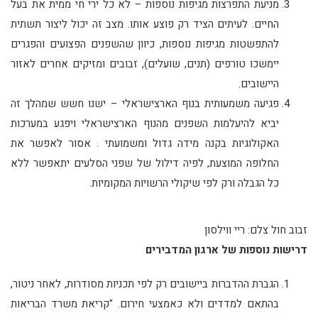
מניעת התפרצות מגיפות נוספות – לא כל ירי חי ממית את בעל
החיים. לעיתים הציד רק פוצע אותו. מצב זה יכול ליצור תשתית
להתפשטות מגיפות נוספות, כיוון שהשפנים הפצועים והפגרים
יימשכו טורפים (תנים, שועלים), זבובים ומזיקים אחרים לאזור
היישובים.
פגיעה משמעותית בנוף הארצישראלי – ישנו חשש שמהלך זה
יביא להיעלמות השפנים מהנוף הארצישראלי ויפגע במערכות
האקולוגיות בקנה מידה גדול ומשמועתי . אסור לאפשר את
החלופה המוצעת, לפיה דילול של שפני הסלעים יתאפשר ללא
כל הגבלה ורק לפי שיקולי הרשויות המקומיות.
זבוב חול צלם: ריי ווילסון
דרישות נוספות של ארגון המדבירים
הגברת ההדברות ביישובים רק לפי תכניות מסודרות, לאחר ניטור,
בהתאם למדדים ולא כאמצעי חירום. "קריאת משרד הבריאות