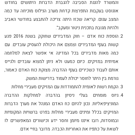
והמשרד להנגת הסביבה להגברת הדברות היתושים בחודש
אוגוסט בעקבות התפרצות קדחת מערב הנילוס מוכיחה עד כמה
המצב עגום. קריאה שכזו היתה צריכה להתבצע בחודשי האביב
ולהיות מגובת בתכנית ניטור ומעקב".
הוספת כוח אדם – חוק המדבירים שחוקק בשנת 2016 פגע
קשות בענף המדבירים וצמצם את היכולת להעסיק עובדים. עם
כמה מאות מדבירים בכל המדינה אי אפשר לצאת למלחמה
אמיתית במזיקים. כיום כמעט ולא ניתן למצוא עובדים ולגייס
אותם לעבוד כשכירים בענף ההדברה. מצוקת כוח האדם כאמור,
גורמת בין היתר לחוסר יכולת לעמוד בדרישות המשק.
הקמת רשות לאומית להתמודדות עם המזיקים מעבירי מחלות
גיוס מומחים בעלי ניסיון בהדברה למחלקות ההדברה
המוניציפאליות. נכון להיום כח האדם המנהל את מערך הדברות
המזיקים בכלל ומינים מעבירי מחלות בפרט ברשויות המקומיות
ובמוסדות, רובו איננו מיומן וחסר ידע וכישורים המאפשרים לו
לשאת על כתפיו את האחריות הכבדה. מדובר בחיי אדם.