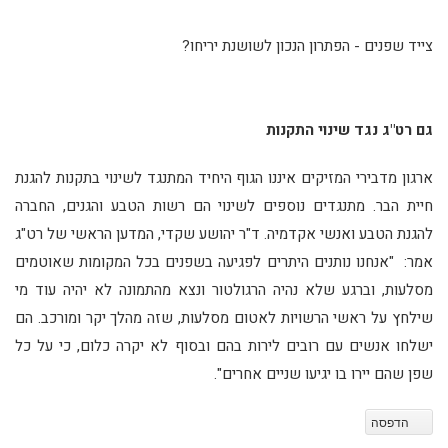
צייד שפנים - הפתרון הנכון לשושנת יריחו?
גם רט"ג נגד שינוי התקנות
ארגון מדבירי המזיקים איננו הגוף היחיד המתנגד לשינוי בתקנות להגנת
חיית הבר. מתנגדים נוספים לשינוי הם רשות הטבע והגנים, החברה
להגנת הטבע ואנשי אקדמיה. ד"ר יהושע שקדי, המדען הראשי של רט"ג
אמר: "אנחנו נותנים היתרים לפגיעה בשפנים בכל המקומות שאוטמים
מסלעות, וברגע שלא נהיה הרגולטור ונצא מהתמונה לא יהיה עוד מי
שילחץ על ראשי הרשויות לאטום מסלעות, שזה מהלך יקר ומורכב. הם
ישלחו אנשים עם רובים לירות בהם ובסוף לא יקרה כלום, כי על כל
שפן שהם יירו בו יגיעו שניים אחרים".
הדפסה