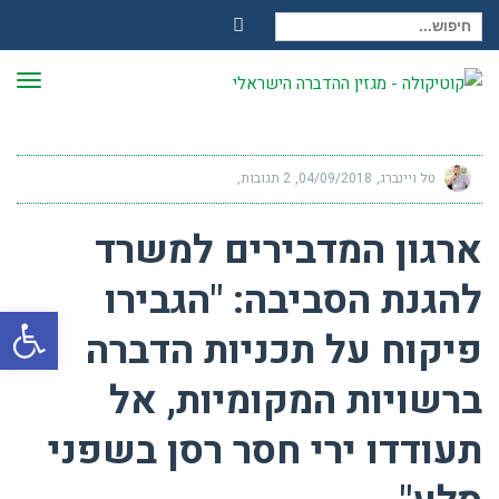
חיפוש עבור:
Facebook
תפר
טל ויינברג
04/09/2018
2 תגובות
ארגון המדבירים למשרד
להגנת הסביבה: "הגבירו
פתח
פיקוח על תכניות הדברה
ברשויות המקומיות, אל
תעודדו ירי חסר רסן בשפני