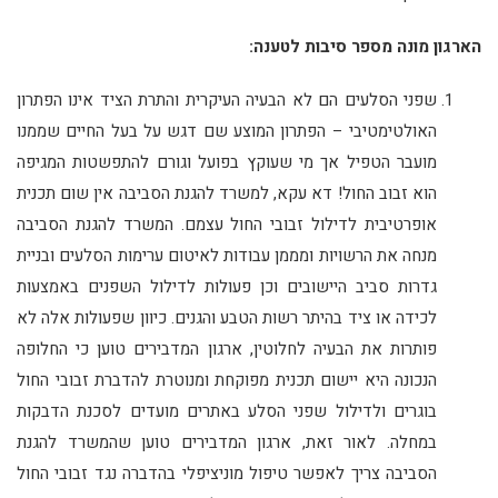
הארגון מונה מספר סיבות לטענה:
שפני הסלעים הם לא הבעיה העיקרית והתרת הציד אינו הפתרון
האולטימטיבי – הפתרון המוצע שם דגש על בעל החיים שממנו
מועבר הטפיל אך מי שעוקץ בפועל וגורם להתפשטות המגיפה
הוא זבוב החול! דא עקא, למשרד להגנת הסביבה אין שום תכנית
אופרטיבית לדילול זבובי החול עצמם. המשרד להגנת הסביבה
מנחה את הרשויות ומממן עבודות לאיטום ערימות הסלעים ובניית
גדרות סביב היישובים וכן פעולות לדילול השפנים באמצעות
לכידה או ציד בהיתר רשות הטבע והגנים. כיוון שפעולות אלה לא
פותרות את הבעיה לחלוטין, ארגון המדבירים טוען כי החלופה
הנכונה היא יישום תכנית מפוקחת ומנוטרת להדברת זבובי החול
בוגרים ולדילול שפני הסלע באתרים מועדים לסכנת הדבקות
במחלה. לאור זאת, ארגון המדבירים טוען שהמשרד להגנת
הסביבה צריך לאפשר טיפול מוניציפלי בהדברה נגד זבובי החול