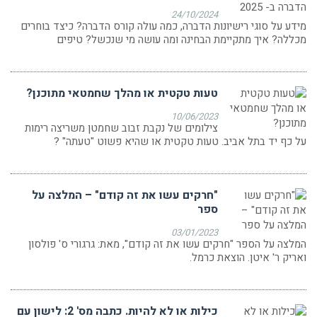
24/10/2024
מידע על סוגי רישיונות הדברה, כמה עולה קורס הדברה? כיצד בוחרים
מכללה? איך מתקיימת הבחינה ומה עושה מי שנכשל? טיפים
טעות טקטית או מהלך שחמטאי מתוכנן?
10/06/2023
צילומים של נקבת זבוב שחמטן משריצה רימות
על כף יד בתל אביב. טעות טקטית או שהיא פשוט "טעתה" ?
"חרקים עשו את זה קודם" – המלצה על
ספר
03/01/2023
המלצה על הספר "חרקים עשו את זה קודם", מאת: גרגורי ס' פולסון
ואריק ר' איטן. הוצאת כרמל.
כילות או לא להיות. כתבה מס' 2: לישון עם