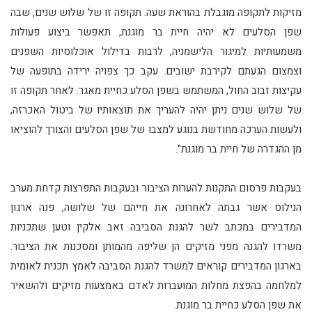
מזיקות לתקופה מוגבלת בהוראת שעה. תקופה זו של שלוש שנים, שבה
שפן הסלעים לא יהיה חיית בר מוגנת, תאפשר ביצוע פעולות
משמעותיות למיגור הלישמניה, לרבות בדילול אוכלוסיות השפנים
וצמצום הגעתם לקירבת ישובים. עקב כך צפויה ירידה בתופעה של
עקיצות זבוב החול, המשתמש בשפן הסלע כחיית מאגר. לאחר תקופה זו
של שלוש שנים ניתן יהיה להעריך את תוצאותיו של ביטול האכרזה,
ולעשות הערכה מחודשת בנוגע למצבו של שפן הסלעים והצורך להוציאו
מן ההגדרה של חיית בר מוגנת".
בעקבות פרסום התקנות להערות הציבור ובעקבות התפרצות קדחת מערב
הנילוס אשר גבתה לאחרונה את חייהם של שלושה, פנה ארגון
המדבירים במכתב לשר להגנת הסביבה זאב אלקין וטען שתכניות
משרדו להגנה מפני מזיקים הן שליפה מהמותן ומסכנות את הציבור.
בארגון המדבירים קוראים למשרד להגנת הסביבה לאמץ תכנית לאומית
למלחמה בהפצת מחלות המועברות לאדם באמצעות מזיקים ולהשאיר
את שפן הסלע כחיית בר מוגנת.