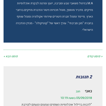
M.A בניהול משאבי טבע וסביבה, יועץ ומרצה לבקרת אוכלוסיות
מזיקים. מדביר מוסמך, מנהל תכניות ניטור והדברת מזיקים ברחבי
הארץ. מייסד ומנהל חברת ניטורים שירותי אקולוגיה ומנהל שותף
בחברת "מגן סביבתי". עורך ראשי של "קוטיקולה" - מגזין ההדברה
הישראלי.
« פוסט קודם
פוסט הבא »
2 תגובות
באבי
הגב
05/09/2018 בשעה 10:19
"לרבות בדילול אוכלוסיות השפנים וצמצום הגעתם לקירבת