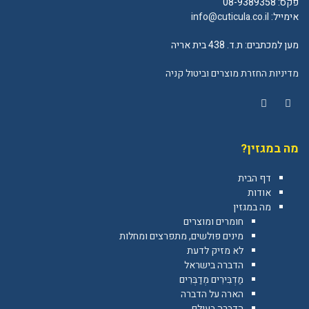
פקס: 08-9389358
אימייל:
info@cuticula.co.il
מען למכתבים: ת.ד. 438 בית אריה
מדיניות החזרת מוצרים וביטול קניה
YouTube
Facebook
מה במגזין?
דף הבית
אודות
מה במגזין
חומרים ומוצרים
מינים פולשים, מתפרצים ומחלות
לא מזיק לדעת
הדברה בישראל
מַדְבִּירִים מְדַבְּרִים
הארה על הדברה
הדברה בעולם