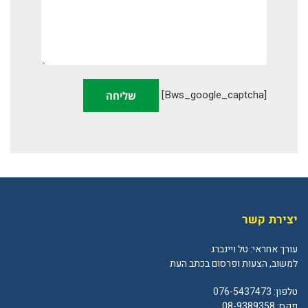
[bws_google_captcha]
יצירת קשר
עורך אחראי: טל ויינברג
למשוב, הצעות ופרסום בכתב העת
טלפון:
076-5437473
פקס: 08-9389358