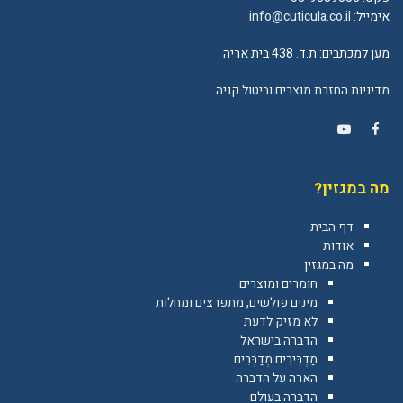
אימייל:
info@cuticula.co.il
מען למכתבים: ת.ד. 438 בית אריה
מדיניות החזרת מוצרים וביטול קניה
YouTube
Facebook
מה במגזין?
דף הבית
אודות
מה במגזין
חומרים ומוצרים
מינים פולשים, מתפרצים ומחלות
לא מזיק לדעת
הדברה בישראל
מַדְבִּירִים מְדַבְּרִים
הארה על הדברה
הדברה בעולם