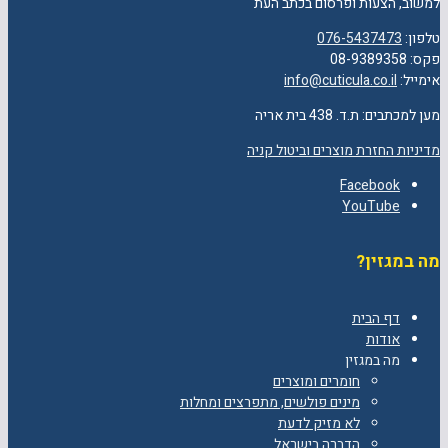
למשוב, הצעות ופרסום בכתב העת
טלפון:
076-5437473
פקס: 08-9389358
אימייל:
info@cuticula.co.il
מען למכתבים: ת.ד. 438 בית אריה
מדיניות החזרת מוצרים וביטול קניה
Facebook
YouTube
מה במגזין?
דף הבית
אודות
מה במגזין
חומרים ומוצרים
מינים פולשים, מתפרצים ומחלות
לא מזיק לדעת
הדברה בישראל