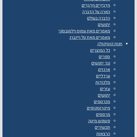
מַדְבִּירִים מְדַבְּרִים
הארה על הדברה
הדברה בעולם
יתושים
מאמרים מאת עמוס וילמובסקי
מאמרים מאת טל ויינברג
חנות קוטיקולה
כל המוצרים
ספרים
נגד יתושים
ארגזים
ערדליים
מלכודות
עזרים
יתושים
מכרסמים
מיקרוסקופים
מרססים
פשפש מיטה
תכשירים
הרצאות