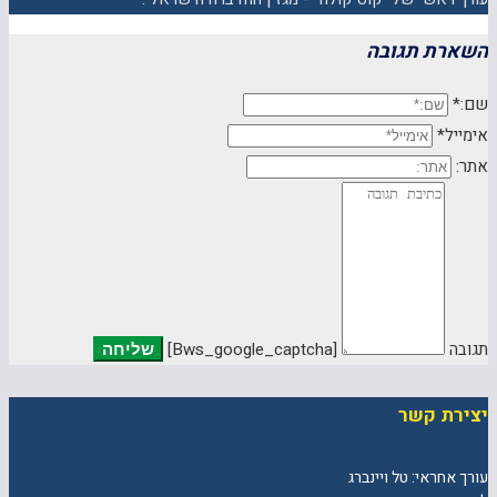
השארת תגובה
שם:*
אימייל*
אתר:
תגובה
[bws_google_captcha]
יצירת קשר
עורך אחראי: טל ויינברג