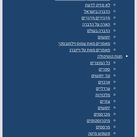
לא מזיק לדעת
הדברה בישראל
מַדְבִּירִים מְדַבְּרִים
הארה על הדברה
הדברה בעולם
יתושים
מאמרים מאת עמוס וילמובסקי
מאמרים מאת טל ויינברג
חנות קוטיקולה
כל המוצרים
ספרים
נגד יתושים
ארגזים
ערדליים
מלכודות
עזרים
יתושים
מכרסמים
מיקרוסקופים
מרססים
פשפש מיטה