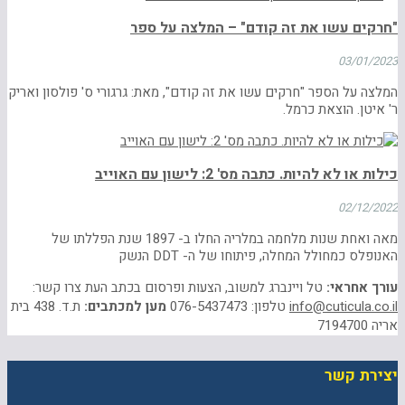
"חרקים עשו את זה קודם" – המלצה על ספר
03/01/2023
המלצה על הספר "חרקים עשו את זה קודם", מאת: גרגורי ס' פולסון ואריק
ר' איטן. הוצאת כרמל.
כילות או לא להיות. כתבה מס' 2: לישון עם האוייב
02/12/2022
מאה ואחת שנות מלחמה במלריה החלו ב- 1897 שנת הפללתו של
האנופלס כמחולל המחלה, פיתוחו של ה- DDT הנשק
עורך אחראי:
טל ויינברג למשוב, הצעות ופרסום בכתב העת צרו קשר:
info@cuticula.co.il
טלפון: 076-5437473
מען למכתבים:
ת.ד. 438 בית
אריה 7194700
יצירת קשר