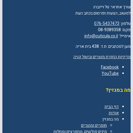
עורך אחראי: טל ויינברג
למשוב, הצעות ופרסום בכתב העת
טלפון:
076-5437473
פקס: 08-9389358
אימייל:
info@cuticula.co.il
מען למכתבים: ת.ד. 438 בית אריה
מדיניות החזרת מוצרים וביטול קניה
Facebook
YouTube
מה במגזין?
דף הבית
אודות
מה במגזין
חומרים ומוצרים
מינים פולשים, מתפרצים ומחלות