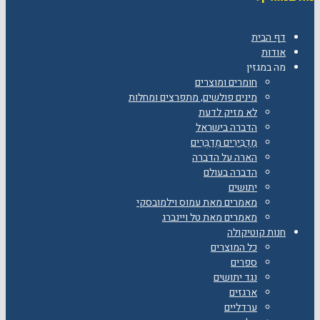
דף הבית
אודות
מה במגזין
חומרים ומוצרים
מינים פולשים, מתפרצים ומחלות
לא מזיק לדעת
הדברה בישראל
מַדְבִּירִים מְדַבְּרִים
הארה על הדברה
הדברה בעולם
יתושים
מאמרים מאת עמוס וילמובסקי
מאמרים מאת טל ויינברג
חנות קוטיקולה
כל המוצרים
ספרים
נגד יתושים
ארגזים
ערדליים