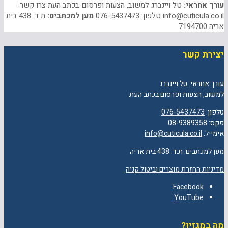
עורך אחראי:
טל ויינברג למשוב, הצעות ופרסום בכתב העת צרו קשר:
info@cuticula.co.il
טלפון: 076-5437473
מען למכתבים:
ת.ד. 438 בית
אריה 7194700
יצירת קשר
עורך אחראי: טל ויינברג
למשוב, הצעות ופרסום בכתב העת
טלפון:
076-5437473
פקס: 08-9389358
אימייל:
info@cuticula.co.il
מען למכתבים: ת.ד. 438 בית אריה
מדיניות החזרת מוצרים וביטול קניה
Facebook
YouTube
מה במגזין?