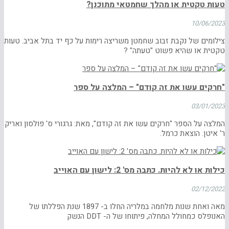
טעות טקטית או מהלך שחמטאי מתוכנן?
10/06/2023
צילומים של נקבת זבוב שחמטן משריצה רימות על כף יד בתל אביב. טעות
טקטית או שהיא פשוט "טעתה" ?
"חרקים עשו את זה קודם" – המלצה על ספר
03/01/2023
המלצה על הספר "חרקים עשו את זה קודם", מאת: גרגורי ס' פולסון ואריק
ר' איטן. הוצאת כרמל.
כילות או לא להיות. כתבה מס' 2: לישון עם האוייב
02/12/2022
מאה ואחת שנות מלחמה במלריה החלו ב- 1897 שנת הפללתו של
האנופלס כמחולל המחלה, פיתוחו של ה- DDT הנשק