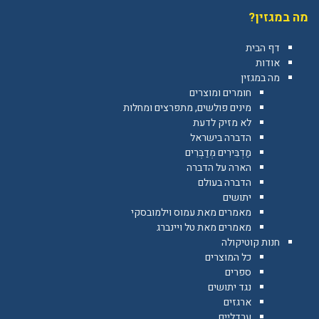
מה במגזין?
דף הבית
אודות
מה במגזין
חומרים ומוצרים
מינים פולשים, מתפרצים ומחלות
לא מזיק לדעת
הדברה בישראל
מַדְבִּירִים מְדַבְּרִים
הארה על הדברה
הדברה בעולם
יתושים
מאמרים מאת עמוס וילמובסקי
מאמרים מאת טל ויינברג
חנות קוטיקולה
כל המוצרים
ספרים
נגד יתושים
ארגזים
ערדליים