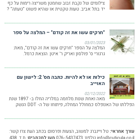
צילומים של נקבת זבוב שחמטן משריצה רימות על כף
יד בתל אביב. טעות טקטית או שהיא פשוט "טעתה" ?
"חרקים עשו את זה קודם" – המלצה על ספר
03/01/2023
המלצה על הספר "חרקים עשו את זה קודם", מאת:
גרגורי ס' פולסון ואריק ר' איטן. הוצאת כרמל.
כילות או לא להיות. כתבה מס' 2: לישון עם
האוייב
02/12/2022
מאה ואחת שנות מלחמה במלריה החלו ב- 1897 שנת
הפללתו של האנופלס כמחולל המחלה, פיתוחו של ה- DDT הנשק
עורך אחראי:
טל ויינברג למשוב, הצעות ופרסום בכתב העת צרו קשר:
info@cuticula.co.il
טלפון: 076-5437473
מען למכתבים:
ת.ד. 438