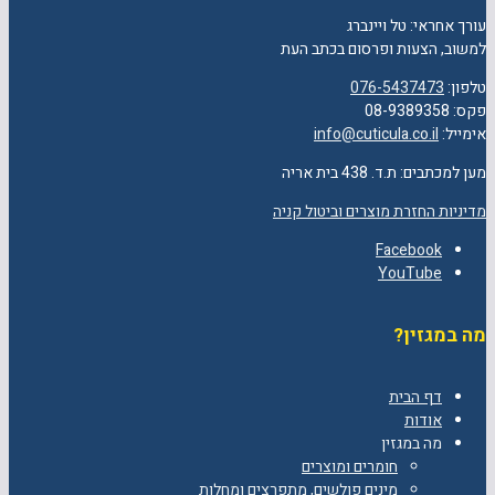
עורך אחראי: טל ויינברג
למשוב, הצעות ופרסום בכתב העת
טלפון:
076-5437473
פקס: 08-9389358
אימייל:
info@cuticula.co.il
מען למכתבים: ת.ד. 438 בית אריה
מדיניות החזרת מוצרים וביטול קניה
Facebook
YouTube
מה במגזין?
דף הבית
אודות
מה במגזין
חומרים ומוצרים
מינים פולשים, מתפרצים ומחלות