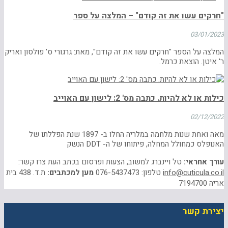
"חרקים עשו את זה קודם" – המלצה על ספר
03/01/2023
המלצה על הספר "חרקים עשו את זה קודם", מאת: גרגורי ס' פולסון ואריק
ר' איטן. הוצאת כרמל.
כילות או לא להיות. כתבה מס' 2: לישון עם האוייב
02/12/2022
מאה ואחת שנות מלחמה במלריה החלו ב- 1897 שנת הפללתו של
האנופלס כמחולל המחלה, פיתוחו של ה- DDT הנשק
עורך אחראי:
טל ויינברג למשוב, הצעות ופרסום בכתב העת צרו קשר:
info@cuticula.co.il
טלפון: 076-5437473
מען למכתבים:
ת.ד. 438 בית
אריה 7194700
יצירת קשר