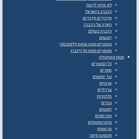
לא מזיק לדעת
הדברה בישראל
מַדְבִּירִים מְדַבְּרִים
הארה על הדברה
הדברה בעולם
יתושים
מאמרים מאת עמוס וילמובסקי
מאמרים מאת טל ויינברג
חנות קוטיקולה
כל המוצרים
ספרים
נגד יתושים
ארגזים
ערדליים
מלכודות
עזרים
יתושים
מכרסמים
מיקרוסקופים
מרססים
פשפש מיטה