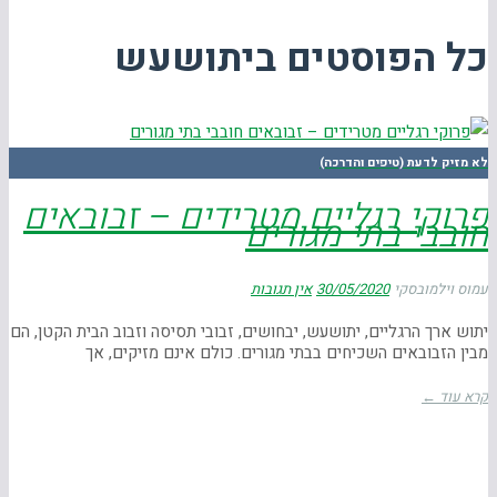
כל הפוסטים ב
יתושעש
לא מזיק לדעת (טיפים והדרכה)
פרוקי רגליים מטרידים – זבובאים
חובבי בתי מגורים
עמוס וילמובסקי
30/05/2020
אין תגובות
יתוש ארך הרגליים, יתושעש, יבחושים, זבובי תסיסה וזבוב הבית הקטן, הם
מבין הזבובאים השכיחים בבתי מגורים. כולם אינם מזיקים, אך
קרא עוד ←