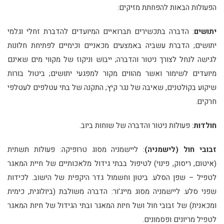
הפעולות הבאות להפחתת מזיקים:
יתושים
: הדברה בתכשירים תברואיים המיועדים להדברת זחלי וגלמי
יתושים; הדברת עשביה באמצעים מכאניים וכימיים לפתיחת חלונות
לגישה לנחל לצורך ניטור והדברה; ייבוש וניקוז של מקווי מים שאינם
מיועדים לשימור ואשר מהווים מקור למפגעי יתושים; ביטול בורות
שיקוע בקולטנים, שאיבה של נגר קיץ; התקנה של בתי עטלפים לעטלפי
חרקים.
חולדות
: פעולות ניטור והדברה של שוחות ביוב.
זבובי חול (לישמניה)
: ליישמניה מסוג טרופיקה: פעולות תשתית
(איטום, ריסוק, פינוי) לטיפול בבתי גידול מלאכותיים של חיית המאגר
לטפיל – שפן הסלע. ביטון וחשמול גדר היקפית של הישוב. לכידות
שפני סלע. ליישמניה מסוג מייג'ור: הדברה משולבת (ביולוגית, כימית
ומכאנית) של זבובי חול ושל חיות המאגר ובתי הגידול של חיות המאגר
לטפיל מריונים ופסמונים.