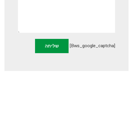
[bws_google_captcha]