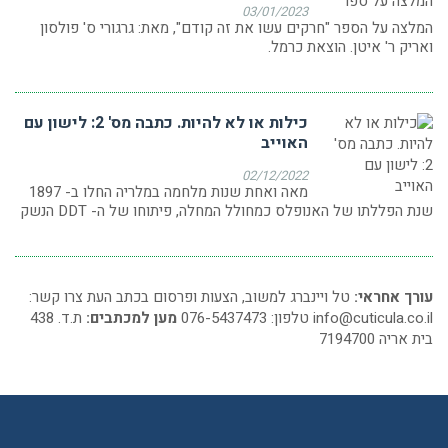
03/01/2023
המלצה על הספר "חרקים עשו את זה קודם", מאת: גרגורי ס' פולסון
ואריק ר' איטן. הוצאת כרמל.
כילות או לא להיות. כתבה מס' 2: לישון עם
האוייב
02/12/2022
מאה ואחת שנות מלחמה במלריה החלו ב- 1897
שנת הפללתו של האנופלס כמחולל המחלה, פיתוחו של ה- DDT הנשק
עורך אחראי:
טל ויינברג למשוב, הצעות ופרסום בכתב העת צרו קשר:
info@cuticula.co.il
טלפון: 076-5437473
מען למכתבים:
ת.ד. 438
בית אריה 7194700