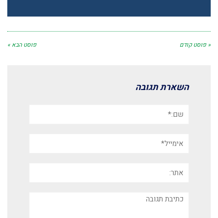
« פוסט קודם
פוסט הבא »
השארת תגובה
שם:*
אימייל*
אתר:
תגובה