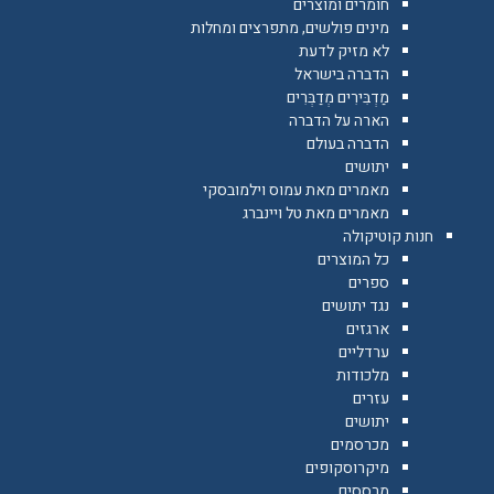
חומרים ומוצרים
מינים פולשים, מתפרצים ומחלות
לא מזיק לדעת
הדברה בישראל
מַדְבִּירִים מְדַבְּרִים
הארה על הדברה
הדברה בעולם
יתושים
מאמרים מאת עמוס וילמובסקי
מאמרים מאת טל ויינברג
חנות קוטיקולה
כל המוצרים
ספרים
נגד יתושים
ארגזים
ערדליים
מלכודות
עזרים
יתושים
מכרסמים
מיקרוסקופים
מרססים