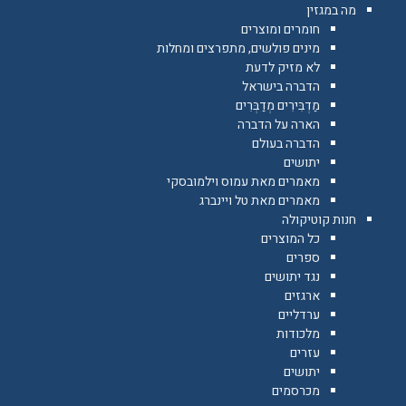
מה במגזין
חומרים ומוצרים
מינים פולשים, מתפרצים ומחלות
לא מזיק לדעת
הדברה בישראל
מַדְבִּירִים מְדַבְּרִים
הארה על הדברה
הדברה בעולם
יתושים
מאמרים מאת עמוס וילמובסקי
מאמרים מאת טל ויינברג
חנות קוטיקולה
כל המוצרים
ספרים
נגד יתושים
ארגזים
ערדליים
מלכודות
עזרים
יתושים
מכרסמים