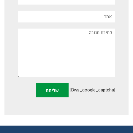
אתר:
תגובה
[bws_google_captcha]