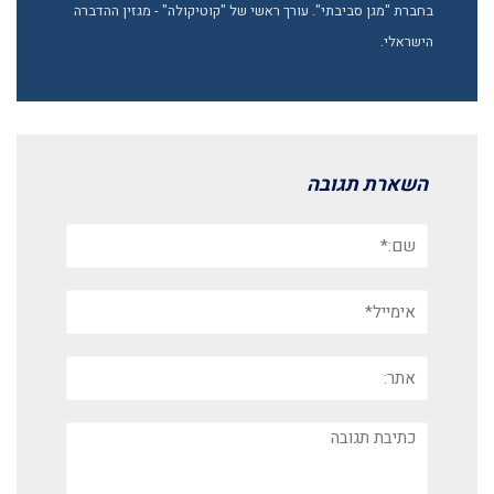
בחברת "מגן סביבתי". עורך ראשי של "קוטיקולה" - מגזין ההדברה
הישראלי.
השארת תגובה
שם:*
אימייל*
אתר:
תגובה