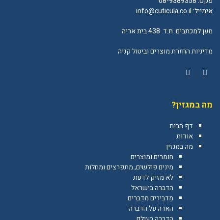
פקס: 08-9389358
אימייל:
info@cuticula.co.il
מען למכתבים: ת.ד. 438 בית אריה
מדיניות החזרת מוצרים וביטול קניה
YouTube
Facebook
מה במגזין?
דף הבית
אודות
מה במגזין
חומרים ומוצרים
מינים פולשים, מתפרצים ומחלות
לא מזיק לדעת
הדברה בישראל
מַדְבִּירִים מְדַבְּרִים
הארה על הדברה
הדברה בעולם