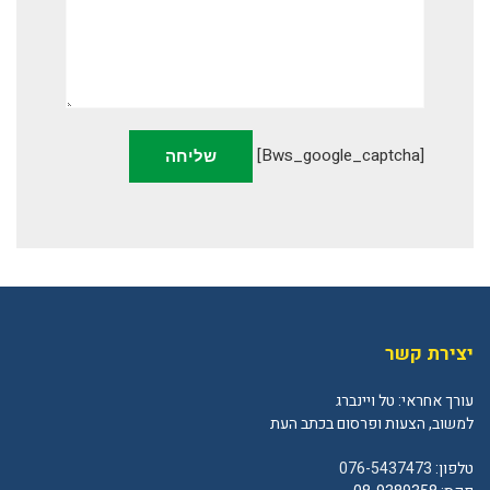
[bws_google_captcha]
יצירת קשר
עורך אחראי: טל ויינברג
למשוב, הצעות ופרסום בכתב העת
טלפון:
076-5437473