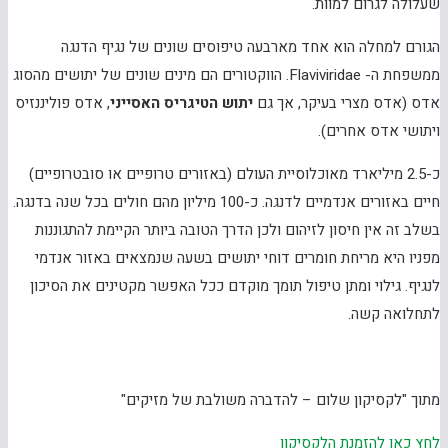
שעלולה לגרום למוות.
הגורם למחלה הוא אחד מארבעה טיפוסים שונים של נגיף הדנגה
ממשפחת ה- Flaviviridae. הווקטורים הם מינים שונים של יתושים מהסוג
אדס (אדס מצרי בעיקר, אך גם
יתוש הטיגריס האסייני
, אדס פוליננזיס
ויתושי אדס אחרים).
כ-2.5 מיליארד מאוכלוסיית העולם (באזורים טרופיים או סובטרופיים)
חיים באזורים אנדמיים לדנגה. כ-100 מיליון מהם חולים בכל שנה בדנגה.
בשלב זה אין חיסון לזיהום ולכן הדרך הטובה ביותר הקיימת להתגוננות
מפניו היא מריחת חומרים דוחי יתושים בשעה שנמצאים באזור אנדמי
לנגיף. גילוי ומתן טיפול תומך מוקדם ככל האפשר מקטינים את הסיכון
לתחלואה קשה.
מתוך "לקסיקון שלום – להדברה משולבת של מזיקים"
לחץ כאן להזמנת הלקסיקון