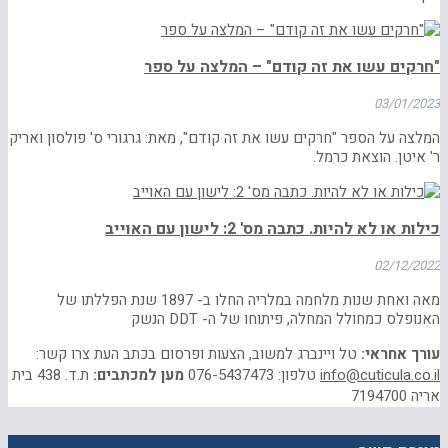
"חרקים עשו את זה קודם" – המלצה על ספר
03/01/2023
המלצה על הספר "חרקים עשו את זה קודם", מאת: גרגורי ס' פולסון ואריק
ר' איטן. הוצאת כרמל.
כילות או לא להיות. כתבה מס' 2: לישון עם האוייב
02/12/2022
מאה ואחת שנות מלחמה במלריה החלו ב- 1897 שנת הפללתו של
האנופלס כמחולל המחלה, פיתוחו של ה- DDT הנשק
עורך אחראי:
טל ויינברג למשוב, הצעות ופרסום בכתב העת צרו קשר:
info@cuticula.co.il
טלפון: 076-5437473
מען למכתבים:
ת.ד. 438 בית
אריה 7194700