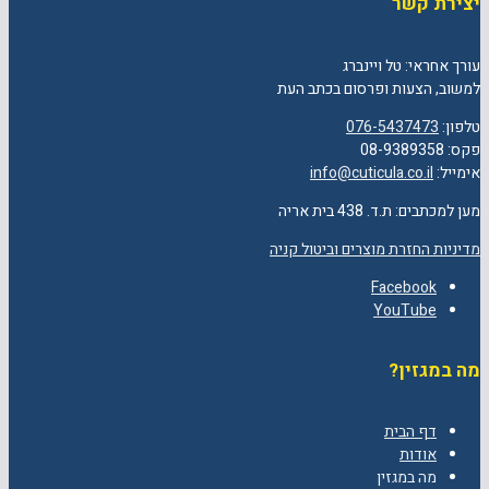
יצירת קשר
עורך אחראי: טל ויינברג
למשוב, הצעות ופרסום בכתב העת
טלפון:
076-5437473
פקס: 08-9389358
אימייל:
info@cuticula.co.il
מען למכתבים: ת.ד. 438 בית אריה
מדיניות החזרת מוצרים וביטול קניה
Facebook
YouTube
מה במגזין?
דף הבית
אודות
מה במגזין