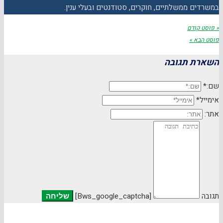
במשרדים ממשלתיים, חוקרים, סטודנטים ובעלי ענין.
« פוסט קודם
פוסט הבא »
השארת תגובה
שם:*
אימייל*
אתר:
תגובה
[bws_google_captcha]