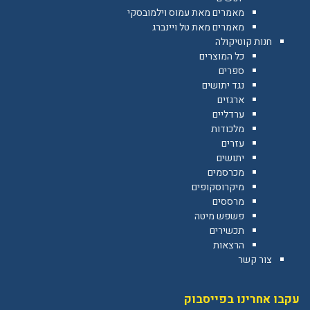
מאמרים מאת עמוס וילמובסקי
מאמרים מאת טל ויינברג
חנות קוטיקולה
כל המוצרים
ספרים
נגד יתושים
ארגזים
ערדליים
מלכודות
עזרים
יתושים
מכרסמים
מיקרוסקופים
מרססים
פשפש מיטה
תכשירים
הרצאות
צור קשר
עקבו אחרינו בפייסבוק