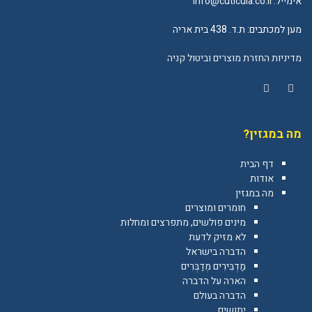
אימייל:
info@cuticula.co.il
מען למכתבים: ת.ד. 438 בית אריה
מדיניות החזרת מוצרים וביטול קניה
YouTube
Facebook
מה במגזין?
דף הבית
אודות
מה במגזין
חומרים ומוצרים
מינים פולשים, מתפרצים ומחלות
לא מזיק לדעת
הדברה בישראל
מַדְבִּירִים מְדַבְּרִים
הארה על הדברה
הדברה בעולם
יתושים