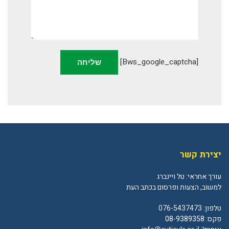
[bws_google_captcha]
יצירת קשר
עורך אחראי: טל ויינברג
למשוב, הצעות ופרסום בכתב העת
טלפון:
076-5437473
פקס: 08-9389358