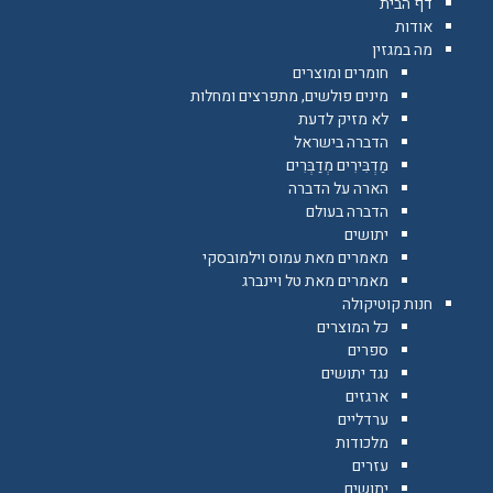
דף הבית
אודות
מה במגזין
חומרים ומוצרים
מינים פולשים, מתפרצים ומחלות
לא מזיק לדעת
הדברה בישראל
מַדְבִּירִים מְדַבְּרִים
הארה על הדברה
הדברה בעולם
יתושים
מאמרים מאת עמוס וילמובסקי
מאמרים מאת טל ויינברג
חנות קוטיקולה
כל המוצרים
ספרים
נגד יתושים
ארגזים
ערדליים
מלכודות
עזרים
יתושים