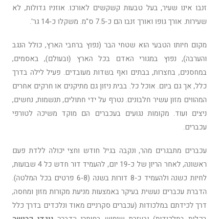
זנבו אינו שעיר, בעל טבעות קשקשים לאורכו. אוזניו גדולות, לא
שעירות. אורך גופו ואורך זנבו הם כ-7.5 ס"מ. משקלו כ-14 גר'.
מקום חיותו הטבעי הוא שטחי הבר (נפוץ ברחבי הארץ, כולל הנגב
והערבה), נפוץ במגורי האדם בכל הארץ (ובעולם), באסמים,
במחסנים, בחצרות, בבתים ואף בשדות מעובדים. פעיל לילה בדרך
כלל, אך גם ביום. אוכל כל. בבית ניזון גם מתיקנים או חרקים אחרים
המהווים מזון עשיר חלבונים. נטרף על ידי חתולים, תנשמות, נחשים,
ניצים ועוד. מקומות נגועים בעכברים הם מוקד משיכה לטורפי
עכברים.
עכברים מתבגרים מהר, ונקבה בגיל חודש וחצי יכולה ללדת פעם
ראשונה, לאחר הריון של כ-19 יום, להעמיד דור חדש כל 4 שבועות,
לחיות כשנה ולהעמיד כ-8 דורות בשנה (6-8 פרטים בכל המלטה).
הדברת עכברים נעשית בעיקר באמצעות מניעת מקורות מזון ומחסה,
דרך לכידתם במלכודות (עכברים סקרניים מאוד ונלכדים בדרך כלל