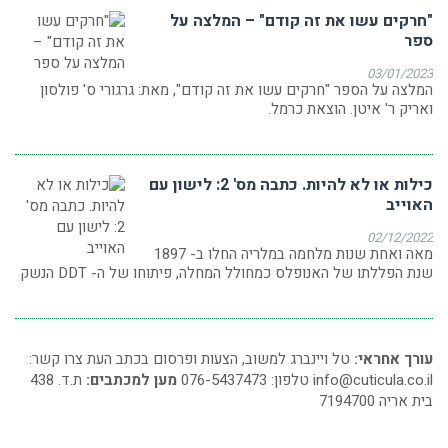
"חרקים עשו את זה קודם" – המלצה על
ספר
03/01/2023
המלצה על הספר "חרקים עשו את זה קודם", מאת: גרגורי ס' פולסון
ואריק ר' איטן. הוצאת כרמל.
כילות או לא להיות. כתבה מס' 2: לישון עם
האוייב
02/12/2022
מאה ואחת שנות מלחמה במלריה החלו ב- 1897
שנת הפללתו של האנופלס כמחולל המחלה, פיתוחו של ה- DDT הנשק
עורך אחראי:
טל ויינברג למשוב, הצעות ופרסום בכתב העת צרו קשר:
info@cuticula.co.il
טלפון: 076-5437473
מען למכתבים:
ת.ד. 438
בית אריה 7194700