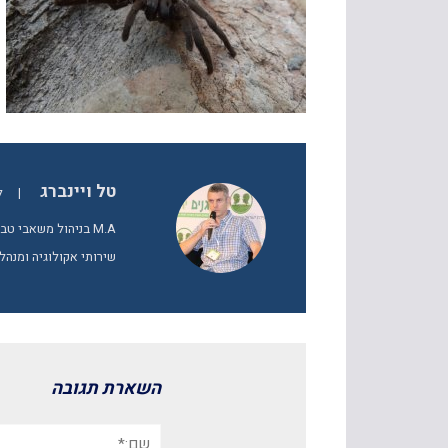
טל ויינברג
|
ל
M.A בניהול משאבי 
שירותי אקולוגיה ומנהל
השארת תגובה
שם:*