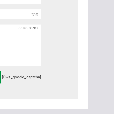
אתר:
תגובה
[bws_google_captcha]