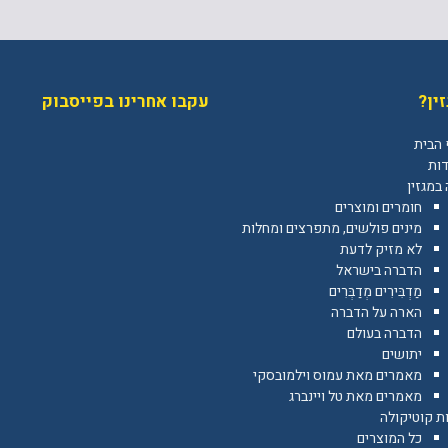
ין?
עקבו אחרינו בפייסבוק
 הבית
דות
במגזין
חומרים ומוצרים
מינים פולשים, מתפרצים ומחלות
לא מזיק לדעת
הדברה בישראל
מַדְבִּירִים מְדַבְּרִים
הארה על הדברה
הדברה בעולם
יתושים
מאמרים מאת עמוס וילמובסקי
מאמרים מאת טל ויינברג
ת קוטיקולה
כל המוצרים