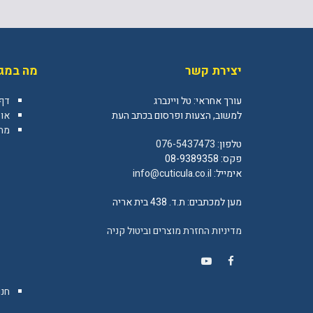
יצירת קשר
מה במגז
עורך אחראי: טל ויינברג
דף
למשוב, הצעות ופרסום בכתב העת
או
מה 
טלפון:
076-5437473
פקס: 08-9389358
אימייל:
info@cuticula.co.il
מען למכתבים: ת.ד. 438 בית אריה
מדיניות החזרת מוצרים וביטול קניה
YouTube
Facebook
חנו