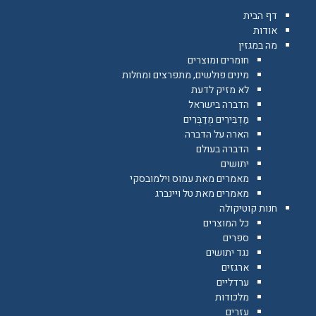
דף הבית
אודות
מה במגזין
חומרים ומוצרים
מינים פולשים, מתפרצים ומחלות
לא מזיק לדעת
הדברה בישראל
מַדְבִּירִים מְדַבְּרִים
הארה על הדברה
הדברה בעולם
יתושים
מאמרים מאת עמוס וילמובסקי
מאמרים מאת טל ויינברג
חנות קוטיקולה
כל המוצרים
ספרים
נגד יתושים
ארגזים
ערדליים
מלכודות
עזרים