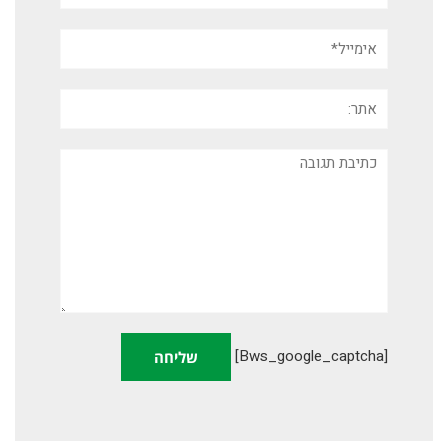
אימייל*
אתר:
תגובה
[bws_google_captcha]