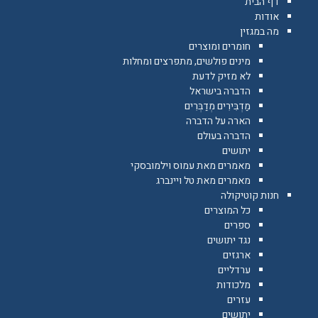
דף הבית
אודות
מה במגזין
חומרים ומוצרים
מינים פולשים, מתפרצים ומחלות
לא מזיק לדעת
הדברה בישראל
מַדְבִּירִים מְדַבְּרִים
הארה על הדברה
הדברה בעולם
יתושים
מאמרים מאת עמוס וילמובסקי
מאמרים מאת טל ויינברג
חנות קוטיקולה
כל המוצרים
ספרים
נגד יתושים
ארגזים
ערדליים
מלכודות
עזרים
יתושים