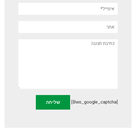
אימייל*
אתר:
תגובה
[bws_google_captcha]