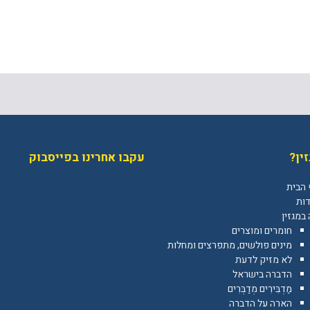
ין?
עקבו אחרינו בפייסבוק
 הבית
דות
במגזין
חומרים ומוצרים
מינים פולשים, מתפרצים ומחלות
לא מזיק לדעת
הדברה בישראל
מַדְבִּירִים מְדַבְּרִים
הארה על הדברה