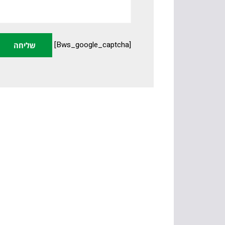
[bws_google_captcha]