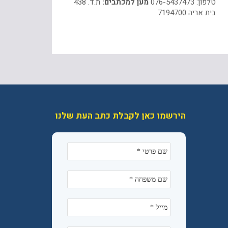
טלפון: 076-5437473
מען למכתבים:
ת.ד. 438
בית אריה 7194700
הירשמו כאן לקבלת כתב העת שלנו