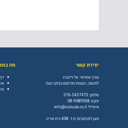
יצירת קשר
מה במגז
עורך אחראי: טל ויינברג
דף
למשוב, הצעות ופרסום בכתב העת
או
מה 
טלפון:
076-5437473
פקס: 08-9389358
אימייל:
info@cuticula.co.il
מען למכתבים: ת.ד. 438 בית אריה