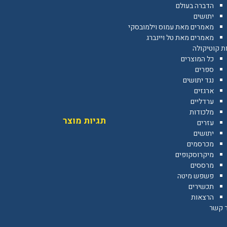
הדברה בעולם
יתושים
מאמרים מאת עמוס וילמובסקי
מאמרים מאת טל ויינברג
ת קוטיקולה
כל המוצרים
ספרים
נגד יתושים
ארגזים
ערדליים
מלכודות
תגיות מוצר
עזרים
יתושים
מכרסמים
מיקרוסקופים
מרססים
פשפש מיטה
תכשירים
הרצאות
ר קשר