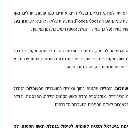
ותו לפרוקי רגליים ובעלי חיים אחרים כמו עופות, זוחלים ואף
יונקים. בכלבים וחתולים גורמת עקיצת הנמלה למחלת עיניים הכרויה Florida Spot. מחלה זו עלולה להביא לעיוורון בעל
עין כוויה (על כן שמה – נמלת האש) הנמשכת זמן ממושך.
ה והתמימה למראה, למזיק רב עוצמה הגורם לשממה אקולוגית בכל
נישות אקולוגיות רגישות, לשמורות טבע ולשטחים הפתוחים תביא
להשפעות נוספות שקשה לחזותן מראש.
תלות.
הנמלים מקננות בתוך עציצים המועברים ממשתלות הגידול
 הציבוריים. אוכלוסיית נמלת האש הקטנה הולכת, מתבססת וגדלה
כאיבות לאדם מחייבים התערבות הדברתית.
ימת בישראל תכנית לאומית לטיפול בנמלת האש הקטנה, לא