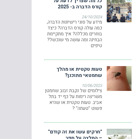
כל מה שצריך לדעת על
קורס הדברה ב- 2025
24/10/2024
מידע על סוגי רישיונות הדברה,
כמה עולה קורס הדברה? כיצד
בוחרים מכללה? איך מתקיימת
הבחינה ומה עושה מי שנכשל?
טיפים
טעות טקטית או מהלך
שחמטאי מתוכנן?
10/06/2023
צילומים של נקבת זבוב שחמטן
משריצה רימות על כף יד בתל
אביב. טעות טקטית או שהיא
פשוט "טעתה" ?
"חרקים עשו את זה קודם"
– המלצה על ספר