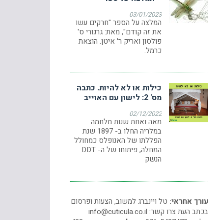
03/01/2023
המלצה על הספר "חרקים עשו
את זה קודם", מאת: גרגורי ס'
פולסון ואריק ר' איטן. הוצאת
כרמל.
כילות או לא להיות. כתבה
מס' 2: לישון עם האוייב
02/12/2022
מאה ואחת שנות מלחמה
במלריה החלו ב- 1897 שנת
הפללתו של האנופלס כמחולל
המחלה, פיתוחו של ה- DDT
הנשק
עורך אחראי:
טל ויינברג למשוב, הצעות ופרסום
בכתב העת צרו קשר:
info@cuticula.co.il