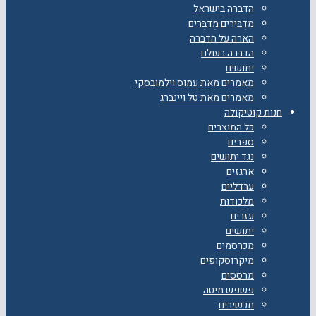
הדברה בישראל
מַדְבִּירִים מְדַבְּרִים
הארה על הדברה
הדברה בעולם
יתושים
מאמרים מאת עמוס וילמובסקי
מאמרים מאת טל ויינברג
חנות קוטיקולה
כל המוצרים
ספרים
נגד יתושים
ארגזים
ערדליים
מלכודות
עזרים
יתושים
מכרסמים
מיקרוסקופים
מרססים
פשפש מיטה
תכשירים