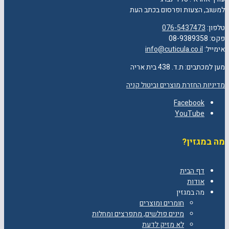
למשוב, הצעות ופרסום בכתב העת
טלפון:
076-5437473
פקס: 08-9389358
אימייל:
info@cuticula.co.il
מען למכתבים: ת.ד. 438 בית אריה
מדיניות החזרת מוצרים וביטול קניה
Facebook
YouTube
מה במגזין?
דף הבית
אודות
מה במגזין
חומרים ומוצרים
מינים פולשים, מתפרצים ומחלות
לא מזיק לדעת