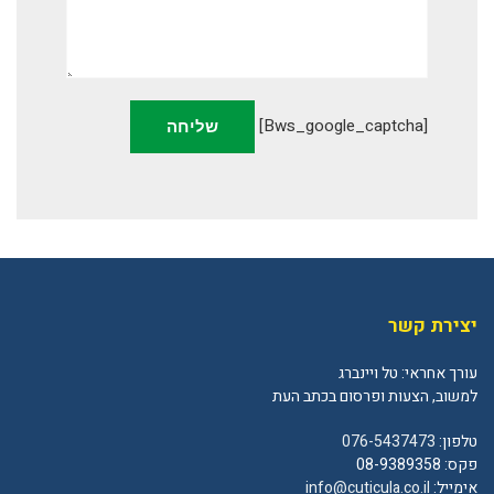
[bws_google_captcha]
יצירת קשר
עורך אחראי: טל ויינברג
למשוב, הצעות ופרסום בכתב העת
טלפון:
076-5437473
פקס: 08-9389358
אימייל:
info@cuticula.co.il