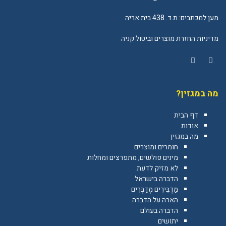
מען למכתבים: ת.ד. 438 בית אריה
מדיניות החזרת מוצרים וביטול קניה
YouTube
Facebook
מה במגזין?
דף הבית
אודות
מה במגזין
חומרים ומוצרים
מינים פולשים, מתפרצים ומחלות
לא מזיק לדעת
הדברה בישראל
מַדְבִּירִים מְדַבְּרִים
הארה על הדברה
הדברה בעולם
יתושים