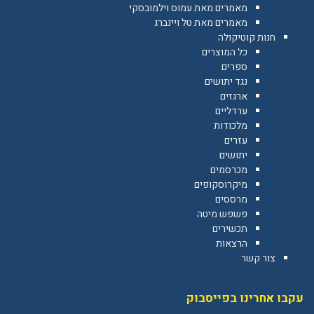
מאמרים מאת עמוס וילמובסקי
מאמרים מאת טל ויינברג
חנות קוטיקולה
כל המוצרים
ספרים
נגד יתושים
ארגזים
ערדליים
מלכודות
עזרים
יתושים
מכרסמים
מיקרוסקופים
מרססים
פשפש מיטה
תכשירים
הרצאות
צור קשר
עקבו אחרינו בפייסבוק