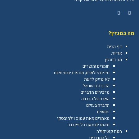
YouTube
Facebook
מה במגזין?
דף הבית
אודות
מה במגזין
חומרים ומוצרים
מינים פולשים, מתפרצים ומחלות
לא מזיק לדעת
הדברה בישראל
מַדְבִּירִים מְדַבְּרִים
הארה על הדברה
הדברה בעולם
יתושים
מאמרים מאת עמוס וילמובסקי
מאמרים מאת טל ויינברג
חנות קוטיקולה
כל המוצרים