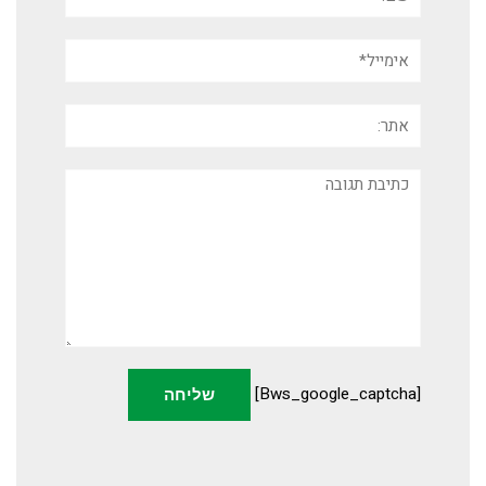
אימייל*
אתר:
תגובה
[bws_google_captcha]