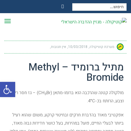
חיפוש עבור:
Facebook
תפר
מערכת קוטיקולה
10/03/2018
אין תגובות
מתיל ברומיד – Methyl
Bromide
פתח
מולקולה קטנה שהרכבה הוא ברומו-מתאן (CH
Br) – גז חסר ריח
3
וצבע, הרותח בכ-4°C.
אפקטיבי מאוד בהדברת חרקים ובחיטוי קרקע, משום שהוא רעיל
ביותר לבעלי החיים, פועל במהירות, בעל כושר חדירות גבוה מאוד,