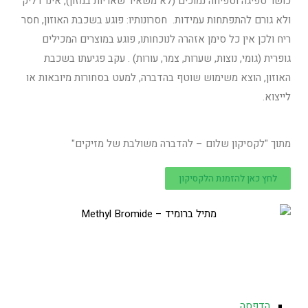
כושר ספיגה וספיחה נמוכים (לא משאיר שאריות במזון), אינו דליק
ולא גורם להתפתחות עמידות. חסרונותיו: פוגע בשכבת האוזון, חסר
ריח ולכן אין כל סימן אזהרה לנוכחותו, פוגע במוצרים המכילים
גופרית (גומי, נוצות, שערות, צמר, עורות) . עקב פגיעתו בשכבת
האוזון, הוצא משימוש שוטף בהדברה, למעט בסחורות מיובאות או
לייצוא.
מתוך "לקסיקון שלום – להדברה משולבת של מזיקים"
לחץ כאן להזמנת הלקסיקון
הדפסה