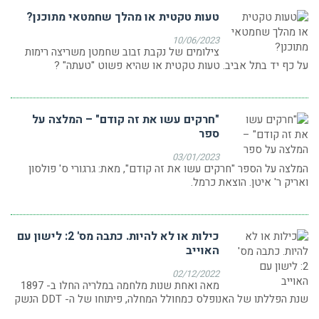
טעות טקטית או מהלך שחמטאי מתוכנן?
10/06/2023
צילומים של נקבת זבוב שחמטן משריצה רימות
על כף יד בתל אביב. טעות טקטית או שהיא פשוט "טעתה" ?
"חרקים עשו את זה קודם" – המלצה על
ספר
03/01/2023
המלצה על הספר "חרקים עשו את זה קודם", מאת: גרגורי ס' פולסון
ואריק ר' איטן. הוצאת כרמל.
כילות או לא להיות. כתבה מס' 2: לישון עם
האוייב
02/12/2022
מאה ואחת שנות מלחמה במלריה החלו ב- 1897
שנת הפללתו של האנופלס כמחולל המחלה, פיתוחו של ה- DDT הנשק