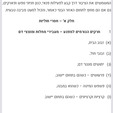
המשמשים את הציבור דרך קבע לפעילות פנאי, כגון חניוני נופש ופארקים,
גם אם הם מחוץ לתחום האזור הבנוי כאמור, והכול למעט סביבה טבעית.
חלק א' – חסרי חוליות
1.
חרקים הגורמים למפגע – מעבירי מחלות ומוצצי דם
(א) זבוב הבית;
(ב) זבובי חול;
(ג) יתושים מוצצי דם;
(ד) פרעושים – כשהם בתחום יישוב;
(ה) פשפש המיטה – כשהוא במבנה;
(ו) קרציות וקרציונים – כשהם בתחום יישוב.