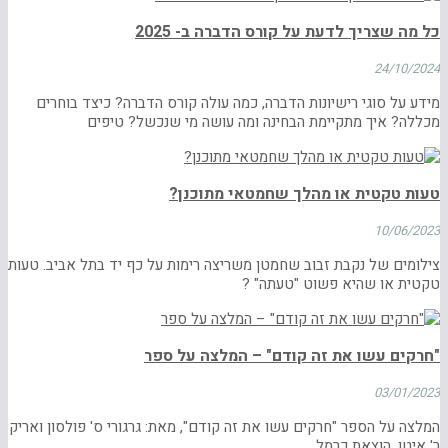
כל מה שצריך לדעת על קורס הדברה ב- 2025
24/10/2024
מידע על סוגי רישיונות הדברה, כמה עולה קורס הדברה? כיצד בוחרים
מכללה? איך מתקיימת הבחינה ומה עושה מי שנכשל? טיפים
טעות טקטית או מהלך שחמטאי מתוכנן?
10/06/2023
צילומים של נקבת זבוב שחמטן משריצה רימות על כף יד בתל אביב. טעות
טקטית או שהיא פשוט "טעתה" ?
"חרקים עשו את זה קודם" – המלצה על ספר
03/01/2023
המלצה על הספר "חרקים עשו את זה קודם", מאת: גרגורי ס' פולסון ואריק
ר' איטן. הוצאת כרמל.