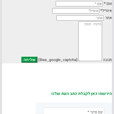
שם:*
אימייל*
אתר:
תגובה
[bws_google_captcha]
הירשמו כאן לקבלת כתב העת שלנו