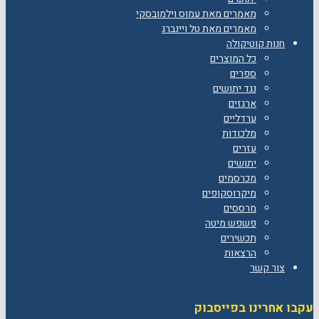
מאמרים מאת עמוס וילמובסקי
מאמרים מאת טל ויינברג
חנות קוטיקולה
כל המוצרים
ספרים
נגד יתושים
ארגזים
ערדליים
מלכודות
עזרים
יתושים
מכרסמים
מיקרוסקופים
מרססים
פשפש מיטה
תכשירים
הרצאות
צור קשר
עקבו אחרינו בפייסבוק