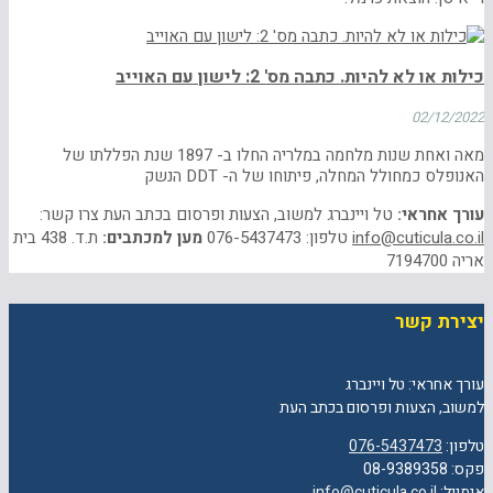
כילות או לא להיות. כתבה מס' 2: לישון עם האוייב
02/12/2022
מאה ואחת שנות מלחמה במלריה החלו ב- 1897 שנת הפללתו של
האנופלס כמחולל המחלה, פיתוחו של ה- DDT הנשק
עורך אחראי:
טל ויינברג למשוב, הצעות ופרסום בכתב העת צרו קשר:
info@cuticula.co.il
טלפון: 076-5437473
מען למכתבים:
ת.ד. 438 בית
אריה 7194700
יצירת קשר
עורך אחראי: טל ויינברג
למשוב, הצעות ופרסום בכתב העת
טלפון:
076-5437473
פקס: 08-9389358
אימייל:
info@cuticula.co.il