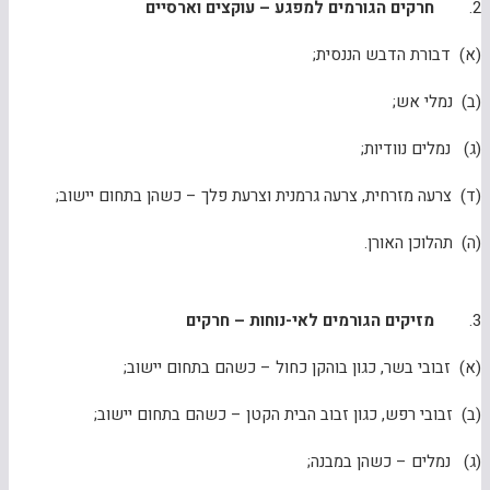
2.
חרקים הגורמים למפגע – עוקצים וארסיים
(א) דבורת הדבש הננסית;
(ב) נמלי אש;
(ג) נמלים נוודיות;
(ד) צרעה מזרחית, צרעה גרמנית וצרעת פלך – כשהן בתחום יישוב;
(ה) תהלוכן האורן.
3.
מזיקים הגורמים לאי-נוחות – חרקים
(א) זבובי בשר, כגון בוהקן כחול – כשהם בתחום יישוב;
(ב) זבובי רפש, כגון זבוב הבית הקטן – כשהם בתחום יישוב;
(ג) נמלים – כשהן במבנה;