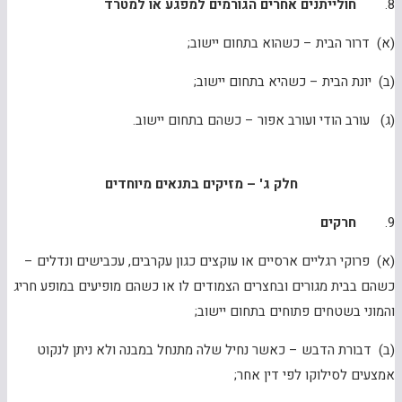
8.
חולייתנים אחרים הגורמים למפגע או למטרד
(א) דרור הבית – כשהוא בתחום יישוב;
(ב) יונת הבית – כשהיא בתחום יישוב;
(ג) עורב הודי ועורב אפור – כשהם בתחום יישוב.
חלק ג' – מזיקים בתנאים מיוחדים
9.
חרקים
(א) פרוקי רגליים ארסיים או עוקצים כגון עקרבים, עכבישים ונדלים –
כשהם בבית מגורים ובחצרים הצמודים לו או כשהם מופיעים במופע חריג
והמוני בשטחים פתוחים בתחום יישוב;
(ב) דבורת הדבש – כאשר נחיל שלה מתנחל במבנה ולא ניתן לנקוט
אמצעים לסילוקו לפי דין אחר;