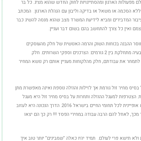
לם מפעולות הארגון ומהסתייגויות לחוק החדש שהוא מציג. כל בר
י ללא הסכמה או משאל או בדיקה וליבון עם הנהלת הארגון. המכתב
ציבור המדבירים ומביא לידיעת המשרד מצב שהוא מנסה להשיג כבר
מם ואין כל צורך להתחשב בהם בשום דבר ועניין.
וסר ההבנה בכוחות השוק והרמה האנושית של חלק מהעוסקים
בהדברה. בעית המחירים הנמוכים וזילות המקצוע. הבעיה מתחלקת בין 2 גורמים: הצרכנים וספקי השרותים. חלק
 לתמחר את עבודתם, חלק מהלקוחות מעניין אותם רק נושא המחיר
בסיס מחיר זול גורמת אך לזילות והוזלה נוספת ואינה מאפשרת מתן
ת. הצטרפות למעגל ההוזלה ותחרות על בסיס מחיר זול היא מעגל
קסמים. היא אינה אופיינית רק לתחום ההדברה. היא אופיינית לכל תחומי החיים בישראל 2016. הדרך הנכונה היא לעזוב
כך, לאחל להם הרבה עבודה במחירי הפסד !!! רק כך הם יצאו
א תישא פרי לעולם. תמיד יהיו כאלה "שמבינים" יותר טוב איך