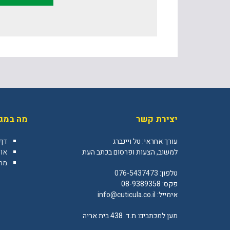
יצירת קשר
מה במגז
עורך אחראי: טל ויינברג
דף
למשוב, הצעות ופרסום בכתב העת
או
מה 
טלפון:
076-5437473
פקס: 08-9389358
אימייל:
info@cuticula.co.il
מען למכתבים: ת.ד. 438 בית אריה