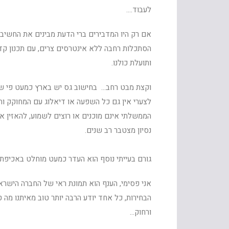
לעבוד….
אם רק היו המדבירים ברי הדעת מבינים את החשיבו
הסתכלות רחבה ללא אינטרסים צרים, עם תכנון קד
ותועלת כולנו.
וקצת מבט רחב… בחישוב גס יש בארץ כמעט פי שתיים מדבירים ל- 1000 תו
לצערי אין גם כל השפעה או דיאלוג עם המחוקק ו
הממשלתי אינם מוכנים או רוצים לשמוע, להאזין 
נסיון מצטבר רב שנים.
גורם בעייתי נוסף הוא העדר כמעט מוחלט באכיפת 
הבחירות, כל אחד יודע הרבה יותר טוב מאיתנו מה 
ורחוק…