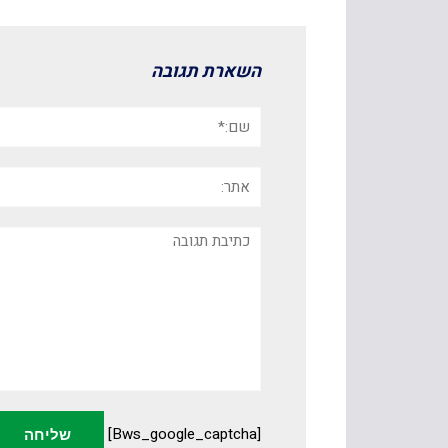
השארת תגובה
שם:*
אתר:
תגובה
[bws_google_captcha]