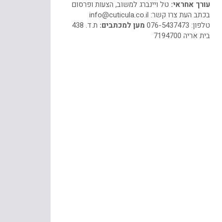
עורך אחראי:
טל ויינברג למשוב, הצעות ופרסום
בכתב העת צרו קשר:
info@cuticula.co.il
טלפון: 076-5437473
מען למכתבים:
ת.ד. 438
בית אריה 7194700