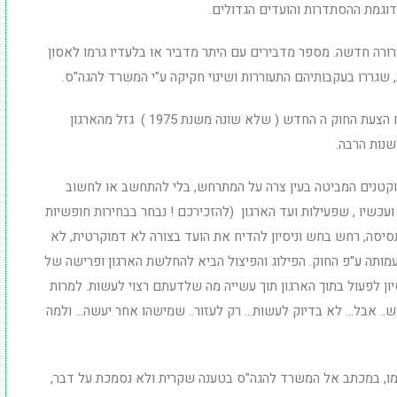
דוגמת ההסתדרות והועדים הגדולים.
רורה חדשה. מספר מדבירים עם היתר מדביר או בלעדיו גרמו לאסון
גררו בעקבותיהם התעוררות ושינוי חקיקה ע"י המשרד להגה"ס.
הניסיונות להידבר עם המשרד להגה"ס בנושא ניסוח הצעת החוק ה החדש ( שלא שונה משנת 1975 ) גזל מהארגון
שנות הרבה.
וקטנים המביטה בעין צרה על המתרחש, בלי להתחשב או לחשוב
עכשיו , שפעילות ועד הארגון (להזכירכם ! נבחר בבחירות חופשיות
 תסיסה, רחש בחש וניסיון להדיח את הועד בצורה לא דמוקרטית, לא
עמותה ע"פ החוק. הפילוג והפיצול הביא להחלשת הארגון ופרישה של
יון לפעול בתוך הארגון תוך עשייה מה שלדעתם רצוי לעשות. למרות
ש.. אבל… לא בדיוק לעשות… רק לעזור.. שמישהו אחר יעשה… ולמה
צמו, במכתב אל המשרד להגה"ס בטענה שקרית ולא נסמכת על דבר,