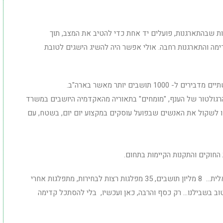
ת שבהתארגנות, פועלים יד אחת כדי להטיב את המצב, תוך
ימה והתארגנות רחבה. אולי אפשר היה להשיג הישגים לטובת
שבים יותר מאשר בארה"ב.
הרגולטור של הענף, "מומחים" בתאוריה מהאקדמיה היושבים במשרד
או לשקול את האנשים שבפועל עוסקים במקצוע יום יום, בשטח, עם
החוקים והתקנות הקיימות בתחום.
אני פסימי, הענף הוא תמונת ראי של החברה הישראלית… 8 מליון תושבים, 35 מפלגות רצות לבחירות, מתפלגות אחרי
טוב בשבילנו… רק כסף והרבה, כאן ועכשיו, בלי להסתכל קדימה