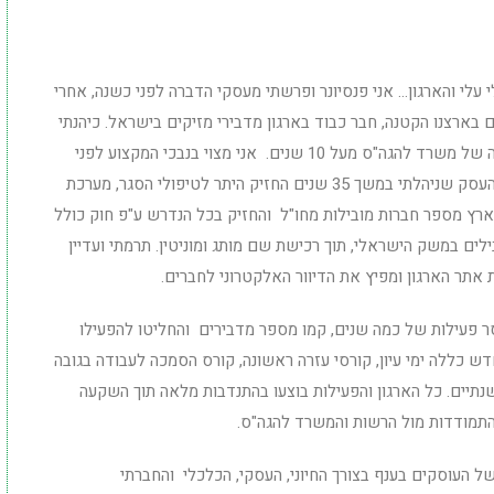
 עלי והארגון… אני פנסיונר ופרשתי מעסקי הדברה לפני כשנה, אחרי
ם בארצנו הקטנה, חבר כבוד בארגון מדבירי מזיקים בישראל. כיהנתי
כחבר כנציג ציבור (המדבירים) בועדה לענייני הדברה של משרד להגה"ס מעל 10 שנים. אני מצוי בנבכי המקצוע לפני
ולפנים, בעל היתר בתוקף מס. 79 כולל היתר איוד, העסק שניהלתי במשך 35 שנים החזיק היתר לטיפולי הסגר, מערכת
ברה, ייצג בארץ מספר חברות מובילות מחו"ל והחזיק בכל הנדרש ע"פ חוק כולל
ים במשק הישראלי, תוך רכישת שם מותג ומוניטין. תרמתי ועדיין
 אתר הארגון ומפיץ את הדיוור האלקטרוני לחברים.
 ולפני כ-5 שנים, לאחר חוסר פעילות של כמה שנים, קמו מספר מדבירים והחליטו להפעילו
 כללה ימי עיון, קורסי עזרה ראשונה, קורס הסמכה לעבודה בגובה
נתיים. כל הארגון והפעילות בוצעו בהתנדבות מלאה תוך השקעה
 התמודדות מול הרשות והמשרד להגה"ס.
ל העוסקים בענף בצורך החיוני, העסקי, הכלכלי והחברתי