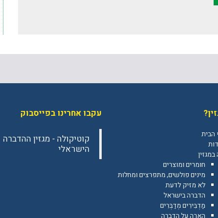
ין?
עקבו אחרינו בפייסבוק
 הבית
‎קוטיקולה - מגזין ההדברה
דות
הישראלי‎
במגזין
חומרים ומוצרים
מינים פולשים, מתפרצים ומחלות
לא מזיק לדעת
הדברה בישראל
מַדְבִּירִים מְדַבְּרִים
הארה על הדברה