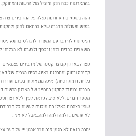
בהתארגנות ככח חזק ומוביל מול הרשות והמחוקק. 
והנה בשנתיים האחרונות נפלה על המדבירים צרה צ
בנפש ופעולות הדברה שלא בהתאם לחוק ולתקנות, ש
משאבים כבדים בזמן ובכסף ולצערנו לא הצליחו ל
נוצרה בארגון קבוצה קטנה של מדבירים עצמאיים 
קדימה ורחוק ומתרכזת באינטרסים הצרים של כאן ו
גלויות ודמוקרטיות) אינה מוצאת חן בעינם ועוררו
חברית ובניגוד לתקנון המחייב של הארגון הרשום כ
מספר חברים, ללא סיבה ניראת לעין וללא רצון וניס
שהיו הצהרות כאילו הם מוכנים לעשות כל דבר דרו
לא עושים… ולמה ולמה ולמה…אבל לא אני…
יתרה מזאת לא מזמן פנה חבר ארגון !!! על דעת ע