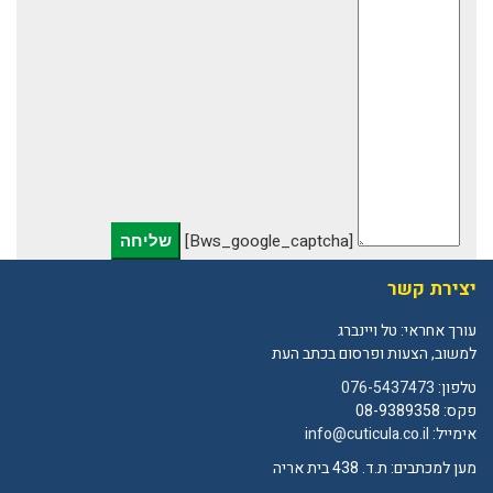
[bws_google_captcha]
יצירת קשר
עורך אחראי: טל ויינברג
למשוב, הצעות ופרסום בכתב העת
טלפון:
076-5437473
פקס: 08-9389358
אימייל:
info@cuticula.co.il
מען למכתבים: ת.ד. 438 בית אריה