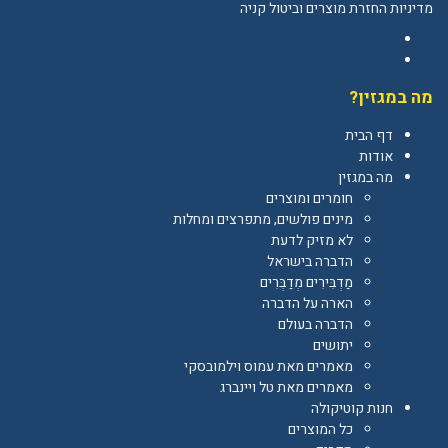
מדיניות החזרת מוצרים וביטול קניה
Facebook
YouTube
מה במגזין?
דף הבית
אודות
מה במגזין
חומרים ומוצרים
מינים פולשים, מתפרצים ומחלות
לא מזיק לדעת
הדברה בישראל
מַדְבִּירִים מְדַבְּרִים
הארה על הדברה
הדברה בעולם
יתושים
מאמרים מאת עמוס וילמובסקי
מאמרים מאת טל ויינברג
חנות קוטיקולה
כל המוצרים