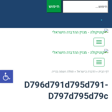
חיפוש עבור:
חיפוש
Facebook
תפריט
תפריט
פתח
דף הבית
»
הדברה בישראל
»
מחלה ושמה בנייה
D796d791d795d791-
D797d795d79c