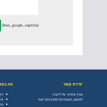
[bws_google_captcha]
יצירת קשר
מה במגז
עורך אחראי: טל ויינברג
דף
למשוב, הצעות ופרסום בכתב העת
או
מה 