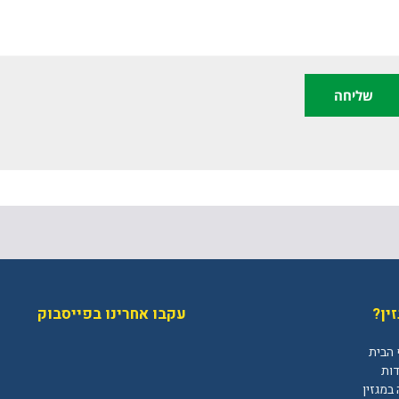
ין?
עקבו אחרינו בפייסבוק
 הבית
דות
במגזין