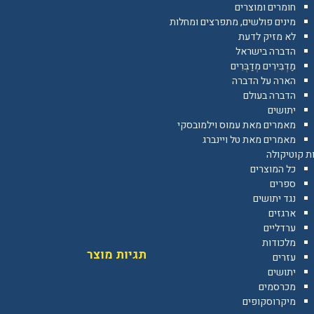
חומרים ומוצרים
מינים פולשים, מתפרצים ומחלות
לא מזיק לדעת
הדברה בישראל
מַדְבִּירִים מְדַבְּרִים
הארה על הדברה
הדברה בעולם
יתושים
מאמרים מאת עמוס וילמובסקי
מאמרים מאת טל ויינברג
ת קוטיקולה
כל המוצרים
ספרים
נגד יתושים
ארגזים
ערדליים
מלכודות
תגיות מוצר
עזרים
יתושים
מכרסמים
מיקרוסקופים