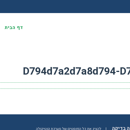
דף הבית
א
D794d7a2d7a8d794-D
ה בדיקה
|
להציג את כל הפוסטים של מערכת קוטיקולה