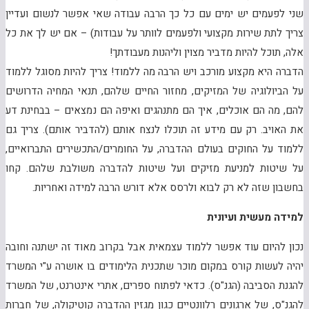
שני לפעמים יש ימים עם כל כך הרבה עבודה שאי אפשר לנשום ועדיין
צריך לתת שירות מקצועי ולפעמים לוותר על עבודות) – אם יש לך את כל
אלה, תוכל להיות מדביר מצוין וליהנות מעבודתך!
הדברה היא מקצוע מורכב ויש הרבה מה ללמוד! צריך להיות מסוגל ללמוד
על הביולוגיה של המזיקים, מחזור החיים שלהם, תנאי המחיה הדרושים
להם, מה הם אוכלים, איך הם מתנהגים ואיפה הם נמצאים – בבחינת דע
את האויב. רק עם מידע זה תוכלו לנצח אותם (להדביר אותם). צריך גם
ללמוד על החוקים בעולם ההדברה, על החומרים/התכשירים התברואיים,
על שיטות למניעת מזיקים ועל שיטות להדברה משולבת שלהם. קחו
בחשבון שזה לא רק לבוא ולרסס אלא דורש הרבה למידה ואחריות.
למידה מעשית ועיונית
נכון להיום עוד אפשר ללמוד עצמאית אבל בקרוב מאוד זה ישתנה וחובה
יהיה לעשות קורס במקום מוכר שתכנית הלימודים בו אושרה ע"י המשרד
להגנת הסביבה (הגנ"ס). כדאי לפתוח ספרים, אתרי אינטרנט, של המשרד
להגנ"ס, של ארגונים רלוונטיים כגון מגזין ההדברה קוטיקולה, של חברות