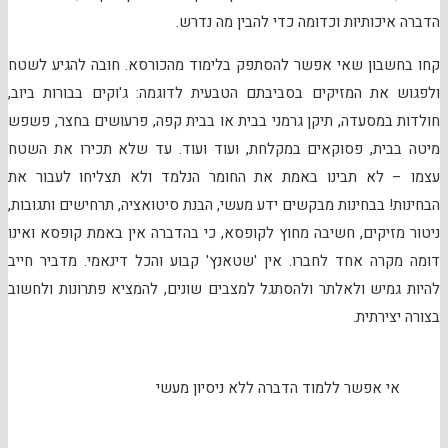
הדברה איכותיות וכדומה כדי להבין מה נדרש.
קחו בחשבון שאי אפשר להסתפק בלימוד מהכורסא. חובה להגיע לשטח
ולפגוש את המזיקים בסביבתם הטבעית לדוגמה: ג'וקים בבורות ביוב,
חולדות במסעדה, תיקן גרמני בבית או בבית קפה, פרעושים בחצר, פשפש
מיטה בבית, פסוקאים במקלחת, ועוד ועוד. עד שלא תכירו את השטח
עצמו – לא תבינו באמת את החומר הנלמד ולא תצליחו לעבור את
הבחינות! בבחינות מבקשים ידע מעשי, הבנת סיטואציה, תרחישים ותגובות,
ניטור מזיקים, חשיבה מחוץ לקופסא, כי בהדברה אין באמת קופסא ואינו
דומה מקרה אחד לחברו. אין 'שטאנץ' קבוע והכל דינאמי. מדביר חייב
להיות גמיש ולאלתר ולהסתגל למצבים שונים, להמציא פתרונות ולחשוב
בצורה יצירתית.
אי אפשר ללמוד הדברה ללא ניסיון מעשי