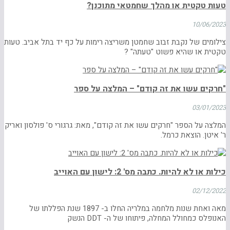
טעות טקטית או מהלך שחמטאי מתוכנן?
10/06/2023
צילומים של נקבת זבוב שחמטן משריצה רימות על כף יד בתל אביב. טעות
טקטית או שהיא פשוט "טעתה" ?
"חרקים עשו את זה קודם" – המלצה על ספר
03/01/2023
המלצה על הספר "חרקים עשו את זה קודם", מאת: גרגורי ס' פולסון ואריק
ר' איטן. הוצאת כרמל.
כילות או לא להיות. כתבה מס' 2: לישון עם האוייב
02/12/2022
מאה ואחת שנות מלחמה במלריה החלו ב- 1897 שנת הפללתו של
האנופלס כמחולל המחלה, פיתוחו של ה- DDT הנשק