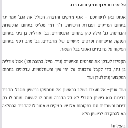
על עבודת אגף מזיקים והדברה
אנחנו כאן לרשותכם – אגף מזיקים והדברה, הכולל את הגב' תמר יגר
בתחום המזיקים ועבודת הרשויות, ד"ר רמי מנליס בתחום ההכשרות
והבחינות, גב' הילה כהן בתחום התכשירים, גב' אורלית בן גיגי בתחום
הנפקת הרישיונות ופרטים אישיים של מדבירים, גב' מרב דפני בתחום
הפיקוח על מדבירים ואנוכי בכל השאר.
תקפידו לעדכן את הפרטים האישיים (נייד, מייל, כתובת וכו') אצל אורלית
בן גיגי, כדי לקבל עדכונים על ימי עיון והשתלמויות, עדכונים בתחום
המקצועי (ניוזלטר) ועוד.
ועוד עניין– אל תעצרו בשלב הראשון. אל תסתפקו ברישיון מוגבל. מדביר
בדירות הוא רישיון מוגבל! לא כל הדברה מותר לו לעשות. מותר לו רק
דירות ומשרדים וגם במקומות אלו יש מזיקים שאסור לו להדביר. ההמלצה
הא להתקדם לרישיון מלא.
בהצלחה!