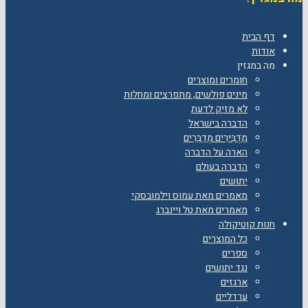
דף הבית
אודות
מה במגזין
חומרים ומוצרים
מינים פולשים, מתפרצים ומחלות
לא מזיק לדעת
הדברה בישראל
מַדְבִּירִים מְדַבְּרִים
הארה על הדברה
הדברה בעולם
יתושים
מאמרים מאת עמוס וילמובסקי
מאמרים מאת טל ויינברג
חנות קוטיקולה
כל המוצרים
ספרים
נגד יתושים
ארגזים
ערדליים