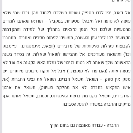
של אחרים.
אל דאגה, יהיו לכם מספיק טעויות משלכם ללמוד מהן. זכרו שמי שלא
עושה לא טועה ואל תיבהלו מטעויות. במקביל – תוודאו שאתם לומדים
מהטעויות שלכם וכל הזמן נמצאים בתהליך של למידה והתקדמות
מקצועית. לכו לימי עיון והעשרה, תמשיכו לפתוח ספרים ואתרים. תתחברו
לקבוצות פעילות ואיכותיות של מדבירים (ווצאפ, אינסטגרם, פייסבוק
וכו') ותישארו מעודכנים. אל תתביישו לשאול שאלות. זה בסדר בשנה
הראשונה שלך שאתה לא בטוח בזיהוי של נמלת האש הקטנה אם עוד לא
פגשת אותה (ואם עוד לא נעקצת…) אבל אל תיקח סיכונים מיותרים. יש
ספק אין ספק – תשאל. תשאל חברים, תשאל את נציגי החברות (את
איש המקצוע בחברה. לא את מחלקת השיווק), תשאל את ארגון
המדבירים, תשאל בקבוצות ברשת האינטרנט, וכמובן, תשאל אותנו אגף
מזיקים והדברה במשרד להגנת הסביבה.
הדברה - עבודה מאומצת גם בחום הקיץ