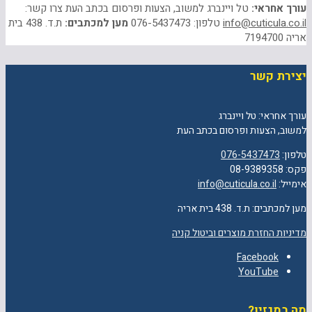
עורך אחראי:
טל ויינברג למשוב, הצעות ופרסום בכתב העת צרו קשר:
info@cuticula.co.il
טלפון: 076-5437473
מען למכתבים:
ת.ד. 438 בית
אריה 7194700
יצירת קשר
עורך אחראי: טל ויינברג
למשוב, הצעות ופרסום בכתב העת
טלפון:
076-5437473
פקס: 08-9389358
אימייל:
info@cuticula.co.il
מען למכתבים: ת.ד. 438 בית אריה
מדיניות החזרת מוצרים וביטול קניה
Facebook
YouTube
מה במגזין?