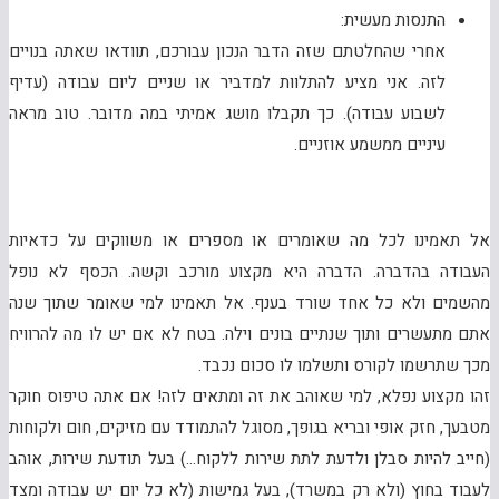
התנסות מעשית:
אחרי שהחלטתם שזה הדבר הנכון עבורכם, תוודאו שאתה בנויים
לזה. אני מציע להתלוות למדביר או שניים ליום עבודה (עדיף
לשבוע עבודה). כך תקבלו מושג אמיתי במה מדובר. טוב מראה
עיניים ממשמע אוזניים.
אל תאמינו לכל מה שאומרים או מספרים או משווקים על כדאיות
העבודה בהדברה. הדברה היא מקצוע מורכב וקשה. הכסף לא נופל
מהשמים ולא כל אחד שורד בענף. אל תאמינו למי שאומר שתוך שנה
אתם מתעשרים ותוך שנתיים בונים וילה. בטח לא אם יש לו מה להרוויח
מכך שתרשמו לקורס ותשלמו לו סכום נכבד.
זהו מקצוע נפלא, למי שאוהב את זה ומתאים לזה! אם אתה טיפוס חוקר
מטבעך, חזק אופי ובריא בגופך, מסוגל להתמודד עם מזיקים, חום ולקוחות
(חייב להיות סבלן ולדעת לתת שירות ללקוח…) בעל תודעת שירות, אוהב
לעבוד בחוץ (ולא רק במשרד), בעל גמישות (לא כל יום יש עבודה ומצד