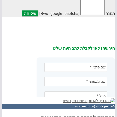
תגובה
[bws_google_captcha]
הירשמו כאן לקבלת כתב העת שלנו
לא מזיק לדעת (טיפים והדרכה)